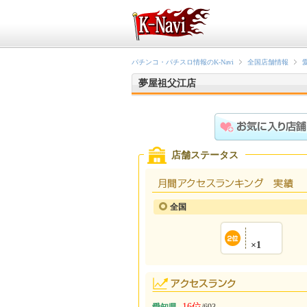
パチンコ・パチスロ情報のK-Navi
全国店舗情報
夢屋祖父江店
店舗ステータス
全国
×1
16位