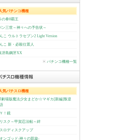
人気パチンコ機種
斗の拳8覇王
パン三世～神々への予告状～
こ ウルトラセブン2 Light Version
んこ 新・必殺仕置人
狼冴島鋼牙XX
パチンコ機種一覧
人気パチスロ機種
OT劇場版魔法少女まどか☆マギカ[新編]叛逆
語
Ｙ！鏡
リスク～甲賀忍法帖～絆
スロディスクアップ
オンゴッド-神々の凱旋-