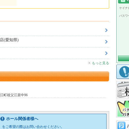
ケイナビ
パスワ
E店(愛知県)
もっと見る
江町祖父江居中96
ホール関係者様へ
）をご希望の際はお問い合わせください。