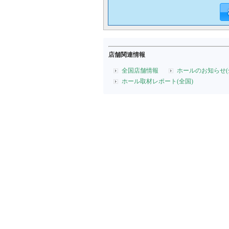
店舗関連情報
全国店舗情報
ホールのお知らせ(
ホール取材レポート(全国)