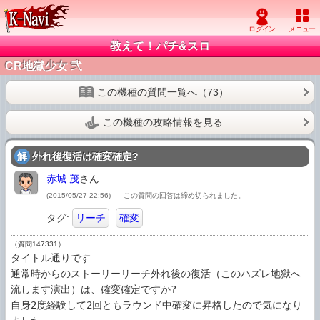
教えて！パチ&スロ
CR地獄少女 弐
この機種の質問一覧へ（73）
この機種の攻略情報を見る
解
外れ後復活は確変確定?
赤城 茂
さん
(2015/05/27 22:56)
この質問の回答は締め切られました。
タグ:
リーチ
確変
（質問147331）
タイトル通りです

通常時からのストーリーリーチ外れ後の復活（このハズレ地獄へ
流します演出）は、確変確定ですか?

自身2度経験して2回ともラウンド中確変に昇格したので気になり