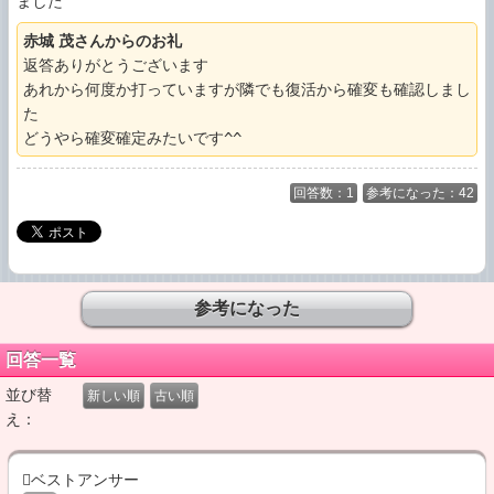
ました
赤城 茂さんからのお礼
返答ありがとうございます

あれから何度か打っていますが隣でも復活から確変も確認しまし
た

どうやら確変確定みたいです^^
回答数：1
参考になった：42
回答一覧
並び替
新しい順
古い順
え：
ベストアンサー