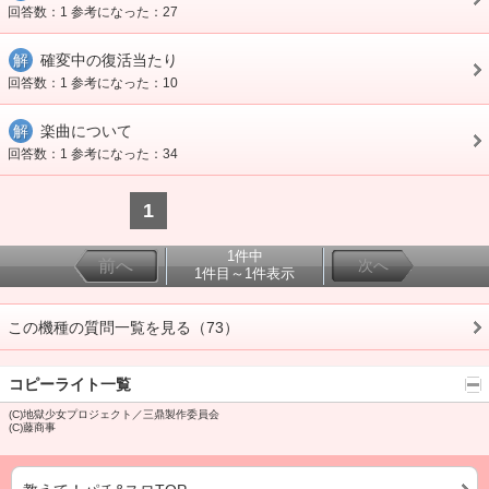
回答数：1 参考になった：27
解
確変中の復活当たり
回答数：1 参考になった：10
解
楽曲について
回答数：1 参考になった：34
1
1件中
前へ
次へ
1件目～1件表示
この機種の質問一覧を見る（73）
コピーライト一覧
(C)地獄少女プロジェクト／三鼎製作委員会
(C)藤商事