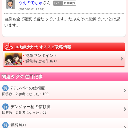
うえのでちゅ
さん
Lv.10
名誉教授
(2015/06/01 22:02)
自身も全て確変で当たっています。たぶんその見解でいいとは思
います。
オススメ攻略情報
CR地獄少女 弐
簡単ワンポイント
通常時に法則あり
関連タグの注目記事
解
7テンパイの信頼度
回答数：2 参考になった：100
解
デンジャー柄の信頼度
回答数：2 参考になった：62
解
覚醒煽り