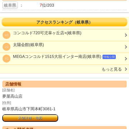
岐阜県
：
7
位/203
アクセスランキング（岐阜県）
コンコルド720可児皐ヶ丘店+(岐阜県)
1位
太陽会館(岐阜県)
1位
MEGAコンコルド1515大垣インター南店(岐阜県)
情報公開
3位
もっと見る
店舗情報
[店舗名]
夢屋高山店
[住所]
岐阜県高山市下岡本町3081-1
店舗詳細・地図