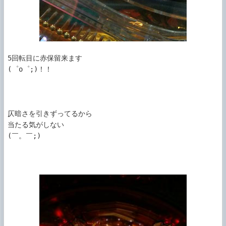
5回転目に赤保留来ます

(゜o゜;)！！

仄暗さを引きずってるから

当たる気がしない

(￣。￣;)
