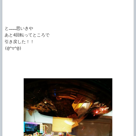
と………思いきや

あと4回転ってところで

引き戻した！！

(@^▽^@)
