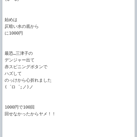
始めは

仄暗い水の底から

に1000円

最恐…三津子の

デンジャー出て

赤スピニングボタンで

ハズして

のっけから心折れました

(゜ロ゜;ノ)ノ

1000円で100回

回せなかったからヤメ！！
