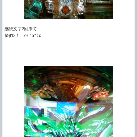
継続文字2回来て

擬似3！！o(^o^)o
