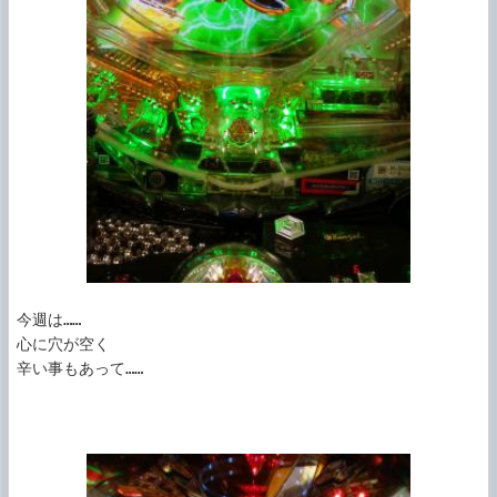
今週は……

心に穴が空く

辛い事もあって……
