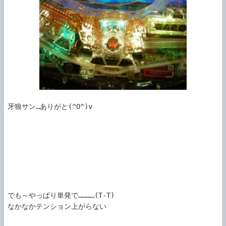
牙狼サン…ありがと(^O^)v

でも～やっぱり単発で…………(T-T)

なかなかテンション上がらない
