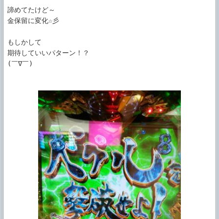
諦めてたけど～

金保留に変化☆彡

もしかして

期待していいパターン！？

(￣∇￣)
