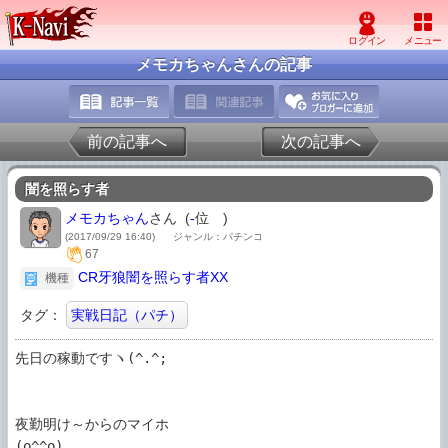
メモカちゃんさんの記事
前の記事へ
次の記事へ
闇を照らす者
メモカちゃん
さん (
-
位
)
(2017/09/29 16:40)
ジャンル：パチンコ
67
CR牙狼闇を照らす者XX
機種
タグ：
実戦日記（パチ）
先日の稼動ですヽ(^.^;

夜勤明け～からのマイホ

(o^^o)
