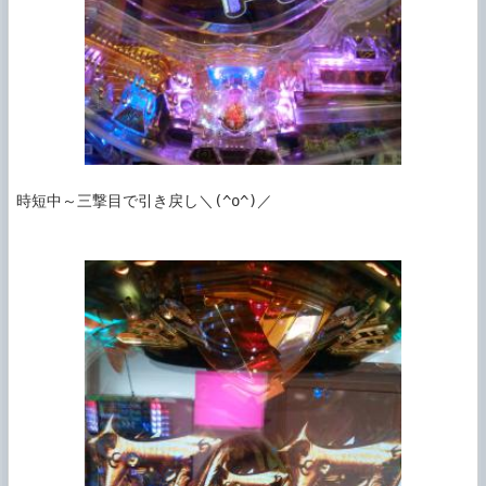
時短中～三撃目で引き戻し＼(^o^)／
