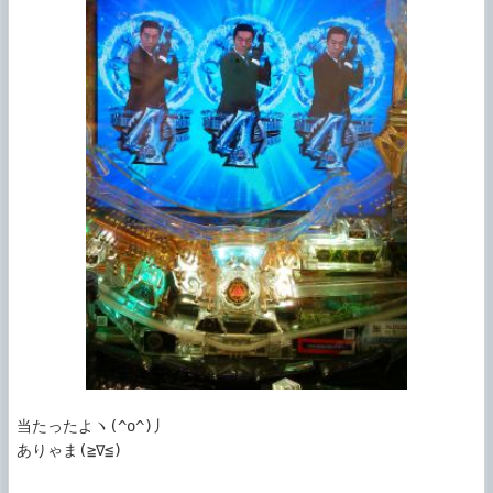
当たったよヽ(^o^)丿

ありゃま(≧∇≦)
