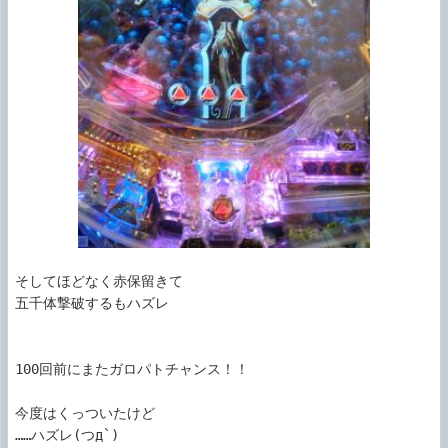
そしてほどなく赤保留きて

五千体撃破するもハズレ

100回前にまたガロパトチャンス！！

今度はくっついたけど

……ハズレ(つд`)
