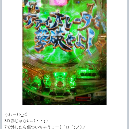
うわー(>_<)

3Ｄ赤じゃない…(・・;)

7で外したら傷ついちゃうょー(゜ロ゜;ノ)ノ
