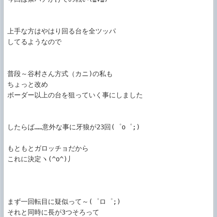
上手な方はやはり回る台を全ツッパ

してるようなので

普段～谷村さん方式（カニ)の私も

ちょっと改め

ボーダー以上の台を狙っていく事にしました

したらば……意外な事に牙狼が23回(゜o゜;)

もともとガロッチョだから

これに決定ヽ(^o^)丿

まず一回転目に疑似って～(゜ロ゜;)

それと同時に長が3つそろって
