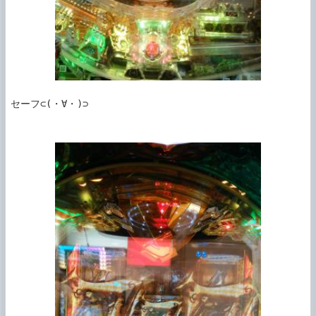
セーフ⊂(・∀・)⊃
