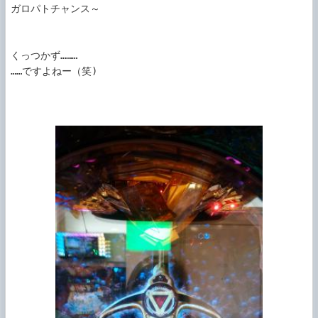
ガロパトチャンス～

くっつかず………

……ですよねー（笑)
