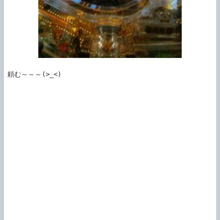
頼む～～～(>_<)
