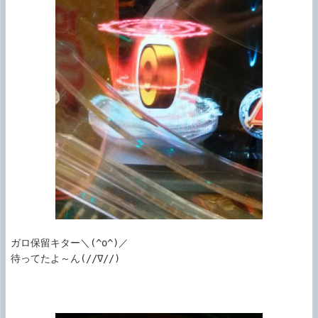
ガロ保留キター＼(^o^)／

待ってたよ～ん(//∇//)
