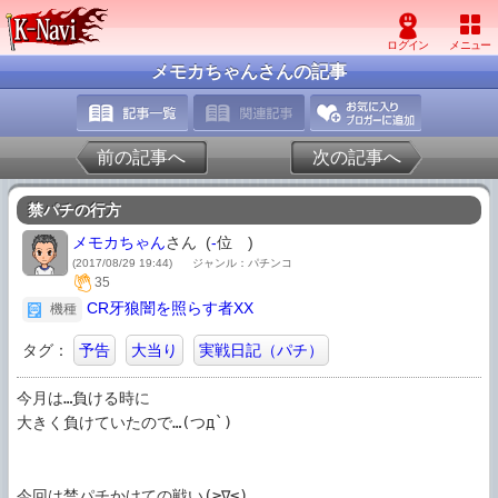
メモカちゃんさんの記事
前の記事へ
次の記事へ
禁パチの行方
メモカちゃん
さん (
-
位
)
(2017/08/29 19:44)
ジャンル：パチンコ
35
CR牙狼闇を照らす者XX
機種
タグ：
予告
大当り
実戦日記（パチ）
今月は…負ける時に

大きく負けていたので…(つд`)

今回は禁パチかけての戦い(≧∇≦)
