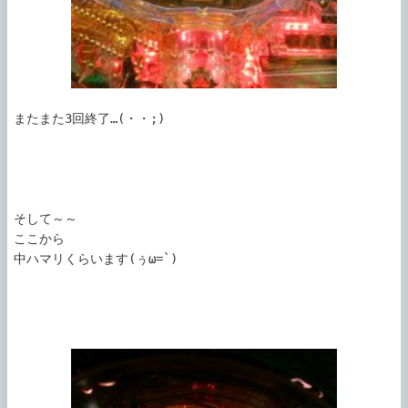
またまた3回終了…(・・;)

そして～～

ここから

中ハマリくらいます(ぅω=`)
