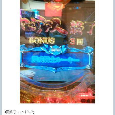
3回終了……ヽ(^.^;
