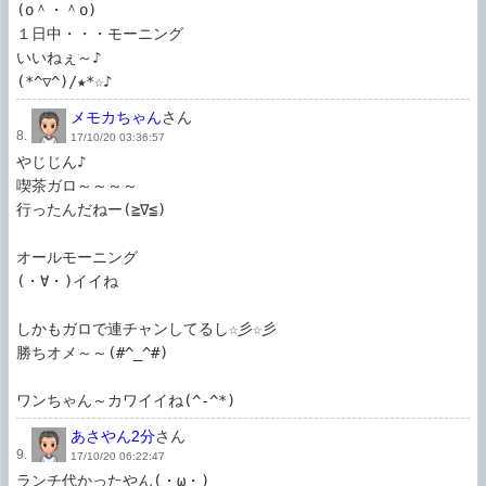
(o＾・＾o)

１日中・・・モーニング

いいねぇ～♪

メモカちゃん
さん
8.
17/10/20 03:36:57
やじじん♪

喫茶ガロ～～～～

行ったんだねー(≧∇≦)

オールモーニング

(・∀・)イイね

しかもガロで連チャンしてるし☆彡☆彡

勝ちオメ～～(#^_^#)

ワンちゃん～カワイイね(^-^*)
あさやん2分
さん
9.
17/10/20 06:22:47
ランチ代かったやん(・ω・)
