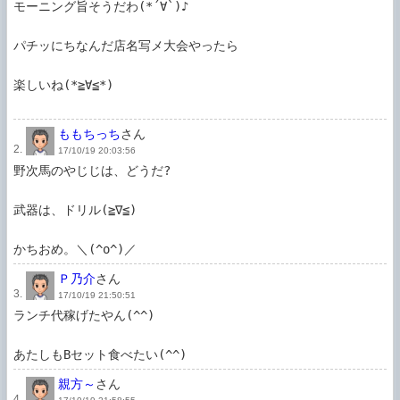
モーニング旨そうだわ(*´∀`)♪

パチッにちなんだ店名写メ大会やったら

楽しいね(*≧∀≦*)

ももちっち
さん
2.
17/10/19 20:03:56
野次馬のやじじは、どうだ?

武器は、ドリル(≧∇≦)

かちおめ。＼(^o^)／
Ｐ乃介
さん
3.
17/10/19 21:50:51
ランチ代稼げたやん(^^)

あたしもBセット食べたい(^^)
親方～
さん
4.