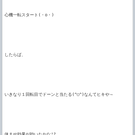
心機一転スタート(・o・)

したらば、

いきなり１回転目でドーンと当たる(^○^)なんてヒキや～

休ませ効果が効いたかな!?
