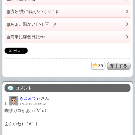
流牙!共に戦え!♪ヽ(´▽｀)/
あぁ、温かい♪ヽ(´▽｀)/
簡単に稼働日記etc
39
コメント
きよみてぃ
さん
1.
17/10/19 19:46:12
喫茶ガロかあ(о´∀`о)

面白いね( ´∀｀)
