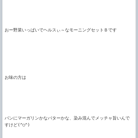
おー野菜いっぱいでヘルスぃ～なモーニングセットＢです

お味の方は

パンにマーガリンかなバターかな、染み混んでメッチャ旨いんで
すけど(^○^)
