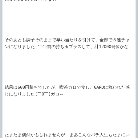
そのあとも調子そのままで早い当たりを引けて、全部で５連チャ
ンになりました(^○^)前の持ち玉プラスして、計12000発位かな

結果は600円勝ちでしたが、喫茶ガロで食し、GAROに救われた感
じになりました(￣O￣)ガロ～

たまたま偶然かもしれませんが、まあこんなパチ人生もたまにい