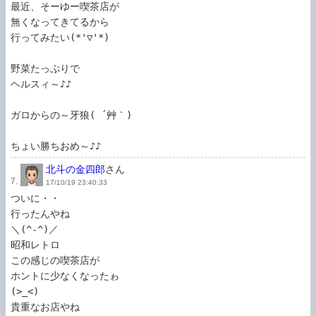
最近、そーゆー喫茶店が

無くなってきてるから

行ってみたい(*'▽'*)

野菜たっぷりで

ヘルスィ～♪♪

ガロからの～牙狼( ´艸｀)

ちょい勝ちおめ～♪♪
北斗の金四郎
さん
7.
17/10/19 23:40:33
ついに・・

行ったんやね

＼(^-^)／

昭和レトロ

この感じの喫茶店が

ホントに少なくなったゎ

(>_<)

貴重なお店やね
