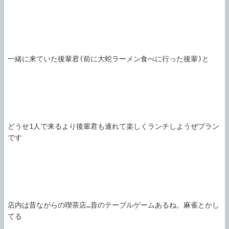
一緒に来ていた後輩君(前に大蛇ラーメン食べに行った後輩)と

どうせ1人で来るより後輩君も連れて楽しくランチしようぜプラン
です

店内は昔ながらの喫茶店…昔のテーブルゲームあるね。麻雀とかし
てる
