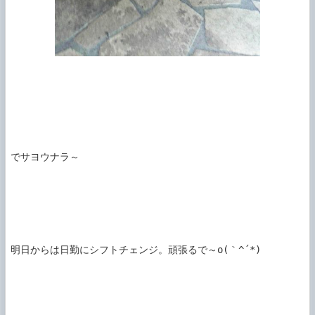
でサヨウナラ～

明日からは日勤にシフトチェンジ。頑張るで～o(｀^´*)
