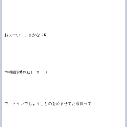
おぉーい、まさかな～�

危機回避�危ね(￣▽￣;)

で、トイレでもようしものを済ませてお茶買って
