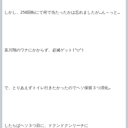
しかし、250回転にて何で当たったかは忘れましたが…ん～っと…

哀川翔のワナにかからず、必滅ゲット(^○^)

で、とりあえずトイレ行きたかったのでヘソ保留３つ消化…

したらばヘソ３つ目に、ドクンドクンリーチに
