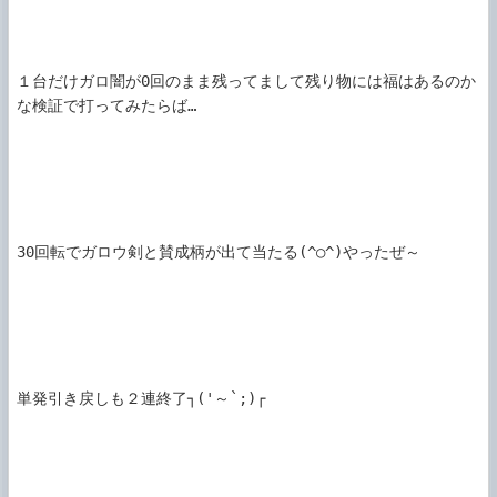
１台だけガロ闇が0回のまま残ってまして残り物には福はあるのか
な検証で打ってみたらば…

30回転でガロウ剣と賛成柄が出て当たる(^○^)やったぜ～

単発引き戻しも２連終了┐('～`;)┌
