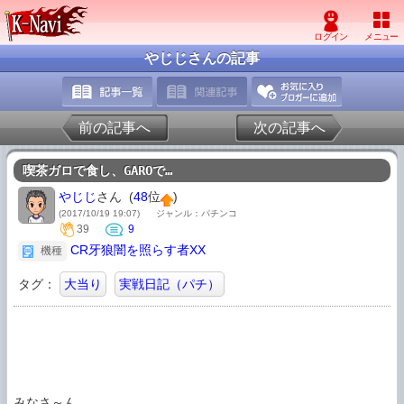
やじじさんの記事
前の記事へ
次の記事へ
喫茶ガロで食し、GAROで…
やじじ
さん (
48
位
)
(2017/10/19 19:07)
ジャンル：パチンコ
39
9
CR牙狼闇を照らす者XX
機種
タグ：
大当り
実戦日記（パチ）
みなさ～ん
