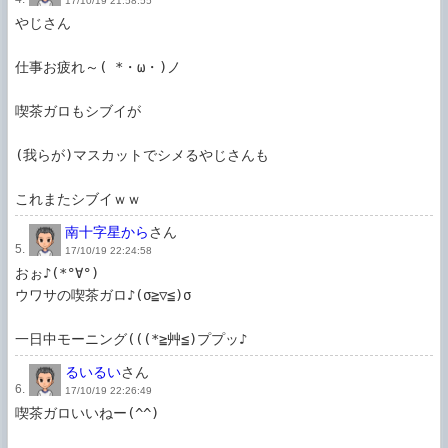
17/10/19 21:58:55
やじさん

仕事お疲れ～( *・ω・)ノ

喫茶ガロもシブイが

(我らが)マスカットでシメるやじさんも

南十字星から
さん
5.
17/10/19 22:24:58
おぉ♪(*°∀°)

ウワサの喫茶ガロ♪(σ≧▽≦)σ

一日中モーニング(((*≧艸≦)ププッ♪
るいるい
さん
6.
17/10/19 22:26:49
喫茶ガロいいねー(^^)
