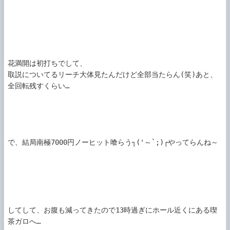
花満開は初打ちでして、

取説についてるリーチ大体見たんだけど全部当たらん(笑)あと、
全回転残すくらい…

で、結局南極7000円ノーヒット喰らう┐('～`;)┌やってらんね～

してして、お腹も減ってきたので13時過ぎにホール近くにある喫
茶ガロへ…
