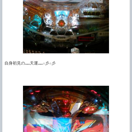
自身初見の……天運……☆彡☆彡
