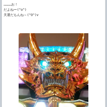
…………お！

だよねー(^o^)

天運だもんね～(^O^)v
