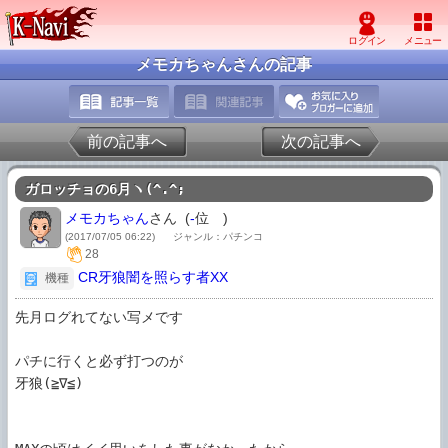
メモカちゃんさんの記事
前の記事へ
次の記事へ
ガロッチョの6月ヽ(^.^;
メモカちゃん
さん (
-
位
)
(2017/07/05 06:22)
ジャンル：パチンコ
28
CR牙狼闇を照らす者XX
機種
先月ログれてない写メです

パチに行くと必ず打つのが

牙狼(≧∇≦)
