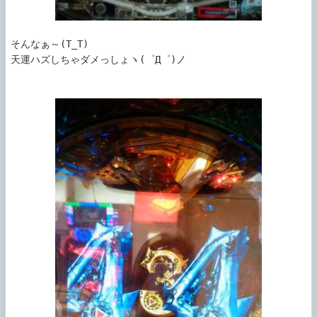
そんなぁ～(T_T)

天運ハズしちゃダメっしょヽ(゜Д゜)ノ
