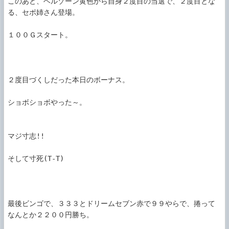
このあと、ヘルゾーン黄色から自身２度目の当選で、２度目とな
る、セポ姉さん登場。

１００Ｇスタート。

２度目づくしだった本日のボーナス。

ショボショボやった～。

マジ寸志!!

そして寸死(T-T)

最後ビンゴで、３３３とドリームセブン赤で９９やらで、捲って
なんとか２２００円勝ち。
