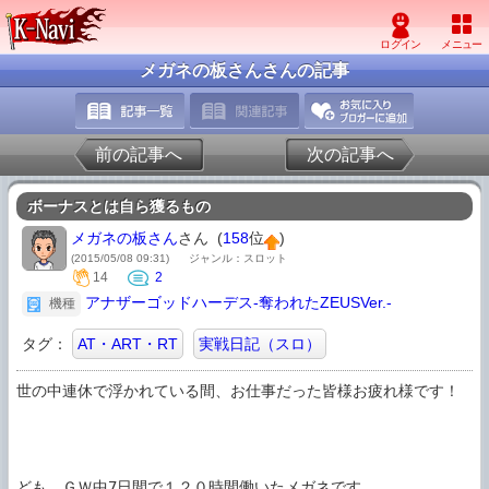
メガネの板さんさんの記事
前の記事へ
次の記事へ
ボーナスとは自ら獲るもの
メガネの板さん
さん (
158
位
)
(2015/05/08 09:31)
ジャンル：スロット
14
2
アナザーゴッドハーデス-奪われたZEUSVer.-
機種
タグ：
AT・ART・RT
実戦日記（スロ）
世の中連休で浮かれている間、お仕事だった皆様お疲れ様です！

ども、ＧＷ中7日間で１２０時間働いたメガネです。
