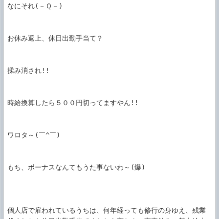
なにそれ(－Ｑ－)

お休み返上、休日出勤手当て？

揉み消され!!

時給換算したら５００円切ってますやん!!

ワロタ～(￣^￣)

もち、ボーナスなんてもうた事ないわ～(爆)

個人店で雇われているうちは、何年経っても修行の身ゆえ、残業