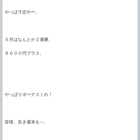
やっぱ寸志やー。

５月はなんとか２連勝。

６０００円プラス。

やっぱりボーナスくれ！

皆様、良き週末を～。
