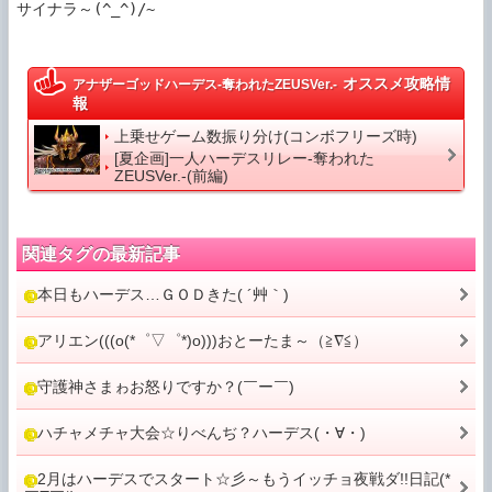
サイナラ～(^_^)/~

オススメ攻略情
アナザーゴッドハーデス-奪われたZEUSVer.-
報
上乗せゲーム数振り分け(コンボフリーズ時)
[夏企画]一人ハーデスリレー-奪われた
ZEUSVer.-(前編)
関連タグの最新記事
本日もハーデス…ＧＯＤきた( ´艸｀)
アリエン(((o(*゜▽゜*)o)))おとーたま～（≧∇≦）
守護神さまゎお怒りですか？(￣ー￣)
ハチャメチャ大会☆りべんぢ？ハーデス(・∀・)
2月はハーデスでスタート☆彡～もうイッチョ夜戦ダ!!日記(*