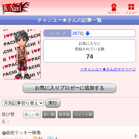
チャンユー★さんの記事一覧
267
位
ランキング
お気に入りに
登録されている数
74
⇒チャンユー★さんのマイページ
お気に入りブロガーに追加する
並び替
新しい順
古い順
拍手順
コメント順
え：
超絶ラッキー稼働
51
4