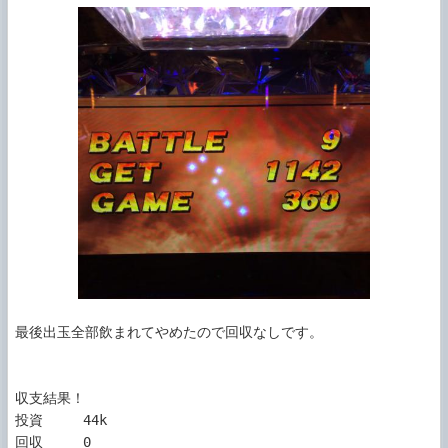
最後出玉全部飲まれてやめたので回収なしです。

収支結果！

投資     44k

回収     0
