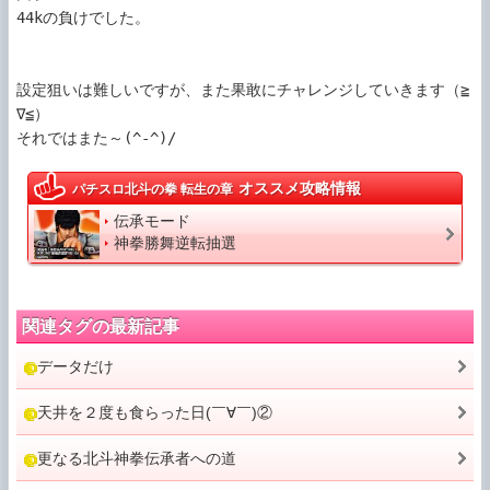
44kの負けでした。

設定狙いは難しいですが、また果敢にチャレンジしていきます（≧
∇≦）

オススメ攻略情報
パチスロ北斗の拳 転生の章
伝承モード
神拳勝舞逆転抽選
関連タグの最新記事
データだけ
天井を２度も食らった日(￣∀￣)②
更なる北斗神拳伝承者への道