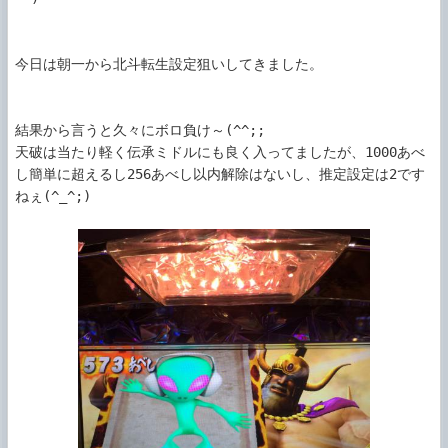
今日は朝一から北斗転生設定狙いしてきました。

結果から言うと久々にボロ負け～(^^;;

天破は当たり軽く伝承ミドルにも良く入ってましたが、1000あべ
し簡単に超えるし256あべし以内解除はないし、推定設定は2です
ねぇ(^_^;)
