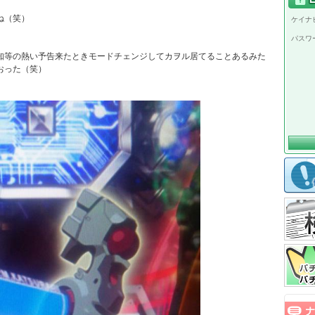
（笑）

ケイナビ
パスワ
知等の熱い予告来たときモードチェンジしてカヲル居てることあるみた
った（笑）
