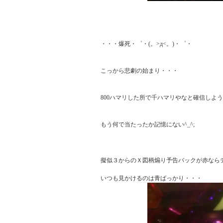
・・・爆死・゜・(。>д<。)・゜・

こっから悲劇の始まり・・・

800ハマリした所で千ハマリやなと確信しようや
もう何で当たったか記憶にない^_^;

擬似３からのＸ図柄煽り予告バックが赤ならテン