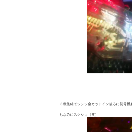
３機集結でシンジ金カットイン後ろに初号機ありv