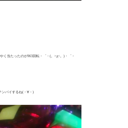
く当たったのが963回転・゜・(。>д<。)・゜・

パイするね(・∀・)
