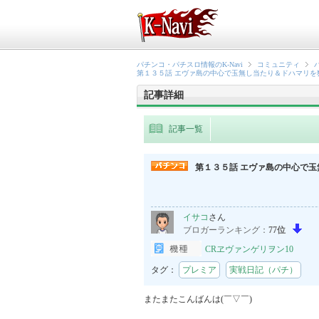
パチンコ・パチスロ情報のK-Navi
コミュニティ
第１３５話 エヴァ島の中心で玉無し当たり＆ドハマリを
記事詳細
記事一覧
第１３５話 エヴァ島の中心で
イサコ
さん
ブロガーランキング：
77位
CRヱヴァンゲリヲン10
タグ：
プレミア
実戦日記（パチ）
またまたこんばんは(￣▽￣)
