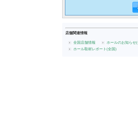
店舗関連情報
全国店舗情報
ホールのお知らせ(
ホール取材レポート(全国)