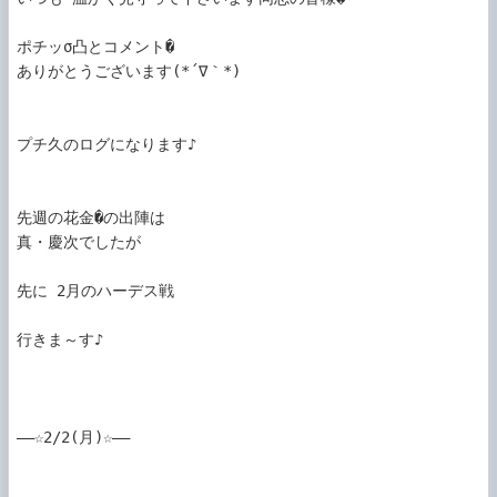
ポチッσ凸とコメント�

ありがとうございます(*´∇｀*)

プチ久のログになります♪

先週の花金�の出陣は

真・慶次でしたが

先に 2月のハーデス戦

行きま～す♪

――☆2/2(月)☆――
