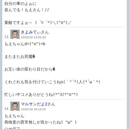
自分の事のよぉに 

喜んでる！もえさん！♪♪

素敵ですよぉ～ (゜▽゜*)＼(^o^)／
きよみてぃ
さん
13.
15/02/18 13:45:24
もえちゃんd=(^o^)=b

またまたお邪魔�

お互い体の変わり目だから�

くれぐれも気を付けていこうねo(｀^´*)人(*´ω｀*)

忙しい中コメありがとうね(*^3(*^o^*)
マルサンだよ2
さん
14.
15/02/18 19:13:20
もえちゃん

再検査の異常無しが良かったね( ^ω^ )

ハーデス
