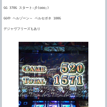
GG 370G スタート☆彡(◎o◎;)

GG中 ヘルゾーン～ ペルセポネ 100G

デジャヴフリーズもあり
