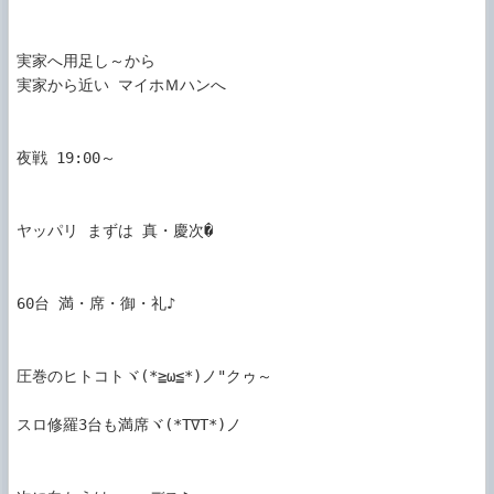
実家へ用足し～から

実家から近い マイホＭハンへ

夜戦 19:00～

ヤッパリ まずは 真・慶次�

60台 満・席・御・礼♪

圧巻のヒトコトヾ(*≧ω≦*)ノ"クゥ～

スロ修羅3台も満席ヾ(*T∇T*)ノ
