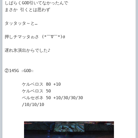
しばらくGOD引いてなかったんで

まさか 引くとは思わず

タッタッタ～と…

押しチマッタゎさ (*￣∇￣*)σ

遅れ氷演出からでした♪

②145G ☆GOD☆ 

       ケルベロス 80 +10

       ケルベロス 50

       ペルセポネ 50 +10/30/30/30

       /10/10/10
