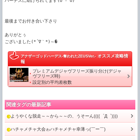
ハーデスに助けられてます(o^-^o)

最後までお付き合い下さり

ありがとぅ

ございました(*´∇｀*)～�
オススメ攻略情
アナザーゴッドハーデス-奪われたZEUSVer.-
報
プレミアムデジャヴフリーズ振り分け(デジャ
ヴフリーズ時)
設定別の平均差枚数
関連タグの最新記事
ようやくな脱走～～から～～の、うそーん((((゜Д゜))))
ハチャメチャ大会ゎハチャメチャ幸薄っ(￣ー￣)