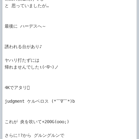
と 思っていましたが…

最後に ハーデスへ～

誘われる台があり♪

ヤハリ打たずには

帰れませんでしたι(⌒∇⌒)ノ

4Kでアタリ

judgment ケルベロス (*￣∇￣*)b

これが 炎を吹いて+200G(◎o◎;)

さらに!?から グルングルンで
