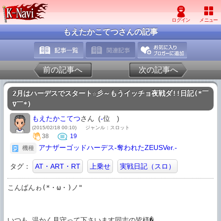
もえたかこてつさんの記事
前の記事へ
次の記事へ
2月はハーデスでスタート☆彡～もうイッチョ夜戦ダ!!日記(*￣
∇￣*)
もえたかこてつ
さん (
-
位
)
(2015/02/18 00:10)
ジャンル：スロット
38
19
アナザーゴッドハーデス-奪われたZEUSVer.-
機種
タグ：
AT・ART・RT
上乗せ
実戦日記（スロ）
こんばんゎ(*・ω・)ノ"

いつも 温かく見守って下さいます同志の皆様�
