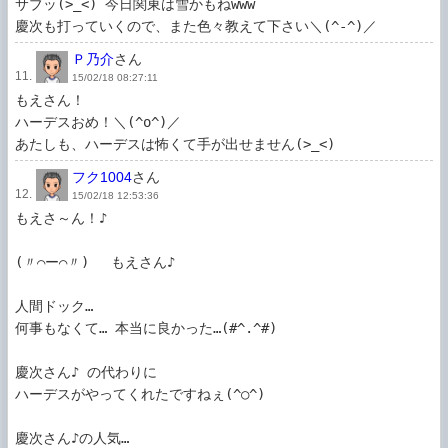
サブッ(>_<) 今日関東は雪かもねwww

慶次も打っていくので、また色々教えて下さい＼(^-^)／
Ｐ乃介
さん
11.
15/02/18 08:27:11
もえさん！

ハーデスおめ！＼(^o^)／

あたしも、ハーデスは怖くて手が出せません(>_<)
フク1004
さん
12.
15/02/18 12:53:36
もえさ～ん！♪

(〃⌒ー⌒〃)ゞ もえさん♪

人間ドック…

何事もなくて… 本当に良かった…(#^.^#)

慶次さん♪ の代わりに

ハーデスがやってくれたですねぇ(^○^)

慶次さん♪の人気…
