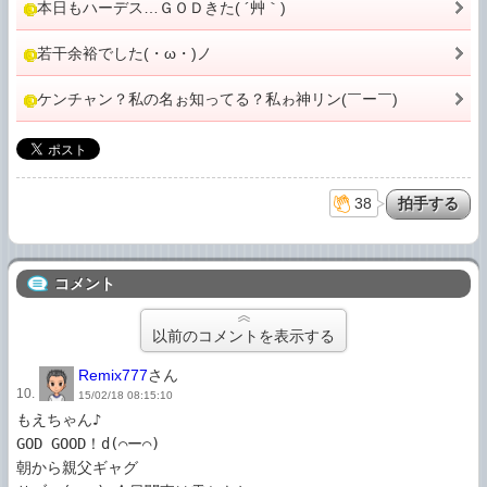
本日もハーデス…ＧＯＤきた( ´艸｀)
若干余裕でした(・ω・)ノ
ケンチャン？私の名ぉ知ってる？私ゎ神リン(￣ー￣)
38
コメント
以前のコメントを表示する
Remix777
さん
10.
15/02/18 08:15:10
もえちゃん♪

GOD GOOD！d(⌒ー⌒)

朝から親父ギャグ
