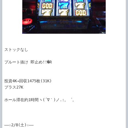
ストックなし

プルート抜け 即止め!!�R

投資4K→回収1475枚(31K) 

プラス27K

ホール滞在約1時間ヽ(´∇｀)ノ.:。゜。

――☆2/8(土)☆――
