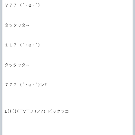
Ｖ７７ (´・ω・`)

タッタッタ～

１１７ (´・ω・`)

タッタッタ～

７７７ (´・ω・`)ン?

Σ(((((￣∇￣ノ)ノ?! ビックラコ
