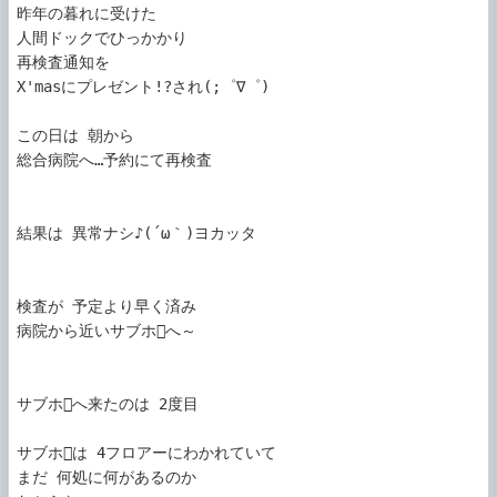
昨年の暮れに受けた

人間ドックでひっかかり

再検査通知を

X'masにプレゼント!?され(;゜∇゜)

この日は 朝から

総合病院へ…予約にて再検査

結果は 異常ナシ♪(´ω｀)ヨカッタ

検査が 予定より早く済み

病院から近いサブホへ～

サブホへ来たのは 2度目

サブホは 4フロアーにわかれていて

まだ 何処に何があるのか
