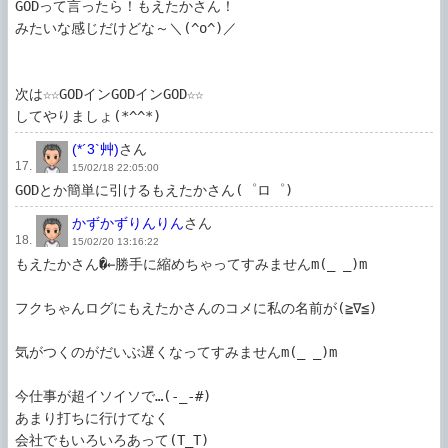
GODって言ったら！もえたかさん！

みたいな感じだけどな～＼(^o^)／

次は☆☆GODインGODインGOD☆☆

してやりましょ(*^^*)
(*´3`艸)
さん
17.
15/02/18 22:05:00
GODとか簡単に引けるもえたかさん(゜ロ゜)
かずかずりんりん
さん
18.
15/02/20 13:16:22
もえたかさん�←勝手に縮めちゃってすみませんm(_ _)m

フクちゃんログにもえたかさんのコメに私の名前が(≧∇≦)

気がつくのがだいぶ遅くなってすみませんm(_ _)m

今仕事が超イソイソで…(-_-#)

あまり打ちに行けてなく

会社でもいろいろあって(T_T)
