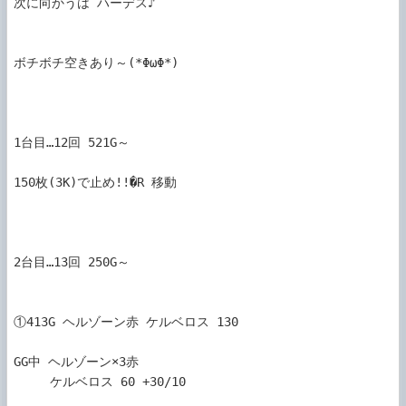
次に向かうは ハーデス♪

ボチボチ空きあり～(*ΦωΦ*)

1台目…12回 521G～

150枚(3K)で止め!!�R 移動

2台目…13回 250G～

①413G ヘルゾーン赤 ケルベロス 130

GG中 ヘルゾーン×3赤

     ケルベロス 60 +30/10
