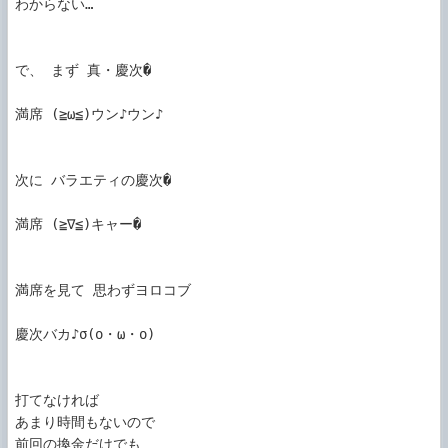
わからない…

で、 まず 真・慶次�

満席 (≧ω≦)ウン♪ウン♪

次に バラエティの慶次�

満席 (≧∇≦)キャー�

満席を見て 思わずヨロコブ

慶次バカ♪σ(o・ω・o)

打てなければ

あまり時間もないので

前回の換金だけでも
