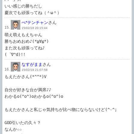
いい感じの勝ちだし

慶次でも頑張ってね（＾ω＾）
ぺ*テンチャン
さん
15.
15/02/18 20:15:44
萌え萌えもえちゃん

勝ちおめおめ♪(*≧∀≦*)

また次も頑張ってね♪

(゜∇^d)!!
なすがまま
さん
16.
15/02/18 21:07:58
もえたかさん(*^^*)V

自分が好きな台が満席♪♪

わかるo(^o^)oわかるo(^o^)o

もえたかさんと私じゃ気持ちが比べ物にならないけど(^-^;   

GOD引いたの久々？

なんか☆☆
