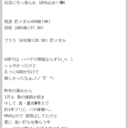
出目に引っ張られ 185G止め!!�R

投資 貯メダル450枚(9K)

回収 1882枚(37.5K)

プラス 1432枚(28.5K) 貯メダル

GODでは ハーデス降臨ならず(>_<。)

ショボかったけど

久々にGODが引けて

嬉しかったなぁ…(ノ´∇｀*)

昨年の暮れから

1月も 負の連鎖が続き

そして 真・慶次�導入で

約1年ブリに パチ稼働へ…

MAXなので 覚悟はしてたけど

更に 追い打ちを喰らう中
