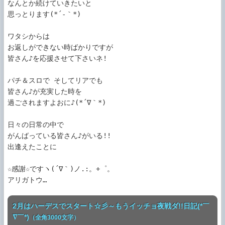
なんとか続けていきたいと

思っとります(*´-｀*)

ワタシからは

お返しができない時ばかりですが

皆さん♪を応援させて下さいネ!

パチ＆スロで そしてリアでも

皆さん♪が充実した時を

過ごされますよおに♪(*´∇｀*)

日々の日常の中で

がんばっている皆さん♪がいる!!

出逢えたことに

☆感謝☆ですヽ(´∇｀)ノ.:。+゜。

アリガトウ…
2月はハーデスでスタート☆彡～もうイッチョ夜戦ダ!!日記(*￣
∇￣*)
（全角3000文字）