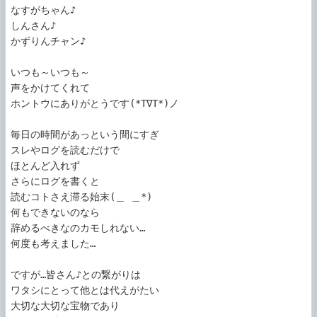
なすがちゃん♪

しんさん♪

かずりんチャン♪

いつも～いつも～

声をかけてくれて

ホントウにありがとうです(*T∇T*)ノ

毎日の時間があっという間にすぎ

スレやログを読むだけで

ほとんど入れず

さらにログを書くと

読むコトさえ滞る始末(＿ ＿*)

何もできないのなら

辞めるべきなのカモしれない…

何度も考えました…

ですが…皆さん♪との繋がりは

ワタシにとって他とは代えがたい

大切な大切な宝物であり
