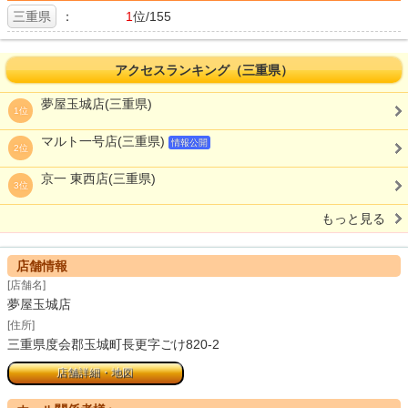
三重県
：
1
位/155
アクセスランキング（三重県）
夢屋玉城店(三重県)
1位
マルト一号店(三重県)
情報公開
2位
京一 東西店(三重県)
3位
もっと見る
店舗情報
[店舗名]
夢屋玉城店
[住所]
三重県度会郡玉城町長更字ごけ820-2
店舗詳細・地図