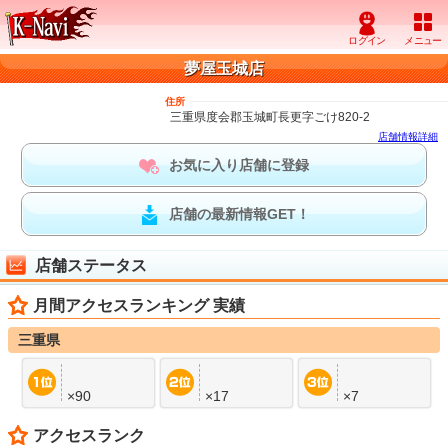
夢屋玉城店
住所
三重県度会郡玉城町長更字ごけ820-2
店舗情報詳細
お気に入り店舗に登録
店舗の最新情報GET！
店舗ステータス
月間アクセスランキング 実績
三重県
×90
×17
×7
アクセスランク