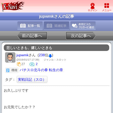
jupwmkさんの記事
前の記事へ
次の記事へ
悲しいときも、嬉しいときも
jupwmk
さん (
238
位
)
(2016/01/17 17:39)
ジャンル：スロット
27
2
パチスロ北斗の拳 転生の章
機種
タグ：
実戦日記（スロ）
お久しぶりです

お元気でしたか？？
