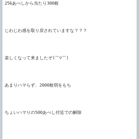
256あべしから当たり300枚

じわじわ感を取り戻されていますな？？？

楽しくなって来ましたぞ(￣▽￣)

あまりハマらず、2000枚弱をもち

ちょいハマりの500あべし付近での解除
