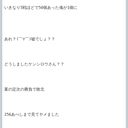
いきなり5戦ほどで50個あった魂が1個に

あれ？(￣▽￣)嘘でしょ？？

どうしましたケンシロウさん？？

案の定次の勝負で敗北

256あべしまで見てヤメました
