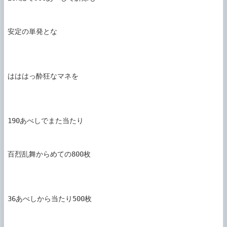
安定の単発とな

はははっ酔狂なマネを

190あべしでまた当たり

百烈乱舞からめての800枚

36あべしから当たり500枚
