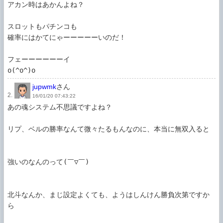
アカン時はあかんよね？

スロットもパチンコも

確率にはかてにゃーーーーーいのだ！

フェーーーーーーイ

o(^o^)o
jupwmk
さん
2.
16/01/20 07:43:22
あの魂システム不思議ですよね？

リプ、ベルの勝率なんて微々たるもんなのに、本当に無双入ると

強いのなんのって(￣▽￣)

北斗なんか、まじ設定よくても、ようはしんけん勝負次第ですか
ら
