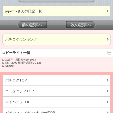
jupwmkさんの日記一覧
前の記事へ
次の記事へ
パチログランキング
コピーライト一覧
(C)武論尊・原哲夫/NSP 1983,
(C)NSP 2007 版権許諾証YGL-126
(C)Sammy
パチログTOP
コミュニティTOP
マイページTOP
パチンコ・パチスロK-NaviTOP