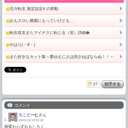
北斗転生 推定設定4 の挙動
おもスロい展開にもっていけども…
転生収支またマイナスに転じる（笑）詳細�
やはり(・∀・)
また好きなカット集～愛ゆえに人は回さねばならぬ！！～
27
コメント
ろこどーむ
さん
1.
16/01/18 13:55:29
相変わらずおもしろく
