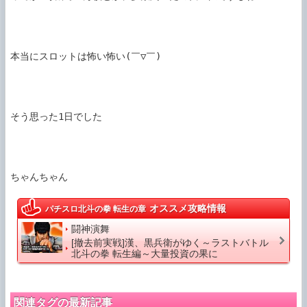
本当にスロットは怖い怖い(￣▽￣)

そう思った1日でした

ちゃんちゃん
オススメ攻略情報
パチスロ北斗の拳 転生の章
闘神演舞
[撤去前実戦]漢、黒兵衛がゆく～ラストバトル
北斗の拳 転生編～大量投資の果に
関連タグの最新記事