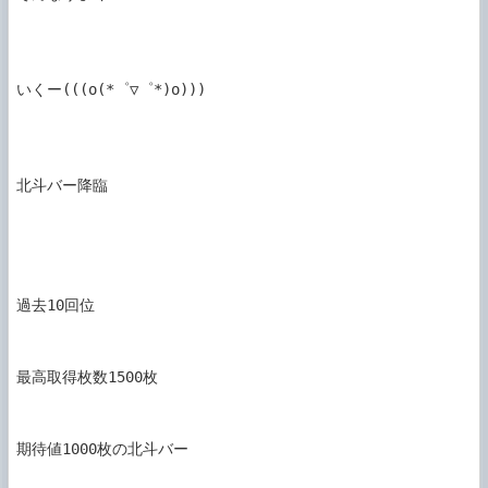
いくー(((o(*゜▽゜*)o)))

北斗バー降臨

過去10回位

最高取得枚数1500枚

期待値1000枚の北斗バー
