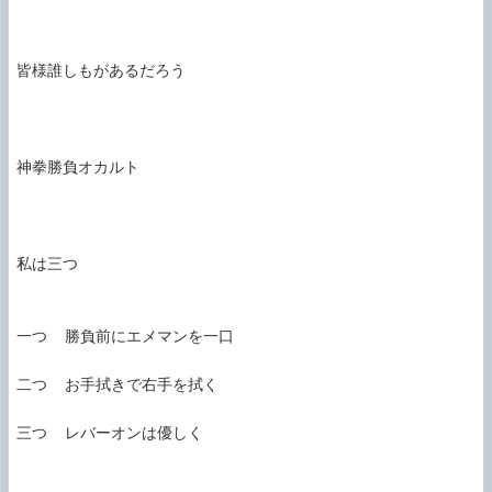
皆様誰しもがあるだろう

神拳勝負オカルト

私は三つ

一つ  勝負前にエメマンを一口

二つ  お手拭きで右手を拭く

三つ  レバーオンは優しく
