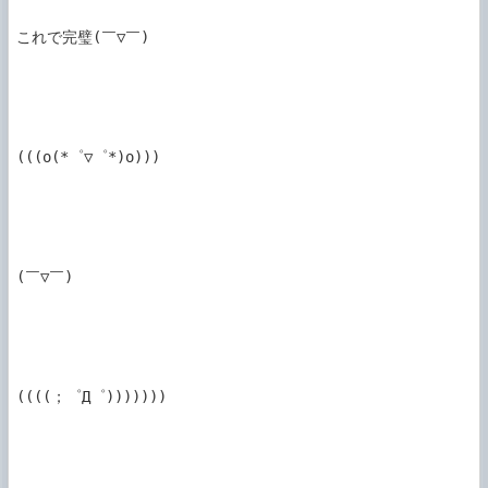
これで完璧(￣▽￣)

(((o(*゜▽゜*)o)))

(￣▽￣)

((((；゜Д゜)))))))
