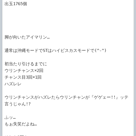
出玉1765個

脚が向いたアイマリン…

通常は沖縄モードでSTはハイビスカスモードで(^-^)

初当たり引けるまでに

ウリンチャンス×2回

チャンス目3回×1回

ハズレレ

ウリンチャンスがハズレたらウリンチャンが『ゲゲェー!!』ッテ
言うじゃん!?

ふッ…

もぉ失笑だよね…
