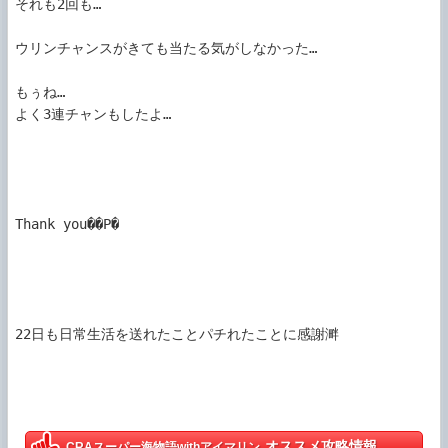
それも2回も…

ウリンチャンスがきても当たる気がしなかった…

もぅね…

よく3連チャンもしたよ…

Thank you��P�

22日も日常生活を送れたことパチれたことに感謝溿

オススメ攻略情報
CRAスーパー海物語withアイマリン