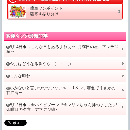
簡単ワンポイント
確率＆振り分け
関連タグの最新記事
9月4日�～こんな日もあるよねぇッ!!月曜日の昼…アマデジ
編～
今月はどうなる事やら…(￣～￣;)
こんな時わ
いかないと言いつつついついｗ リベンジ稼働でまさかの
甘沖海ｗ
8月2日�～金ハイビゾーンで金マリンちゃん拝めましたッ!!
金曜日の夕方…アマデジ編～