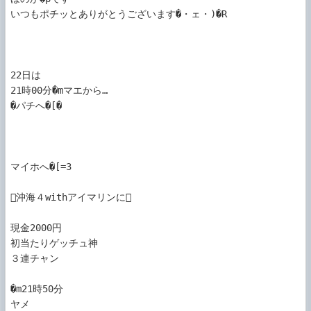
いつもポチッとありがとうございます�・ェ・)�R

22日は

21時00分�mマエから…

�パチへ�[�

マイホへ�[=3

沖海４withアイマリンに

現金2000円

初当たりゲッチュ神

３連チャン

�m21時50分

ヤメ
