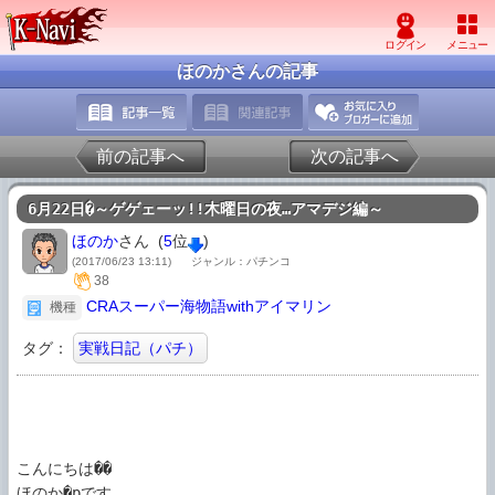
ほのかさんの記事
前の記事へ
次の記事へ
6月22日�～ゲゲェーッ!!木曜日の夜…アマデジ編～
ほのか
さん (
5
位
)
(2017/06/23 13:11)
ジャンル：パチンコ
38
CRAスーパー海物語withアイマリン
機種
タグ：
実戦日記（パチ）
こんにちは��

ほのか�pです
