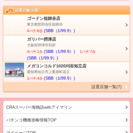
設置店舗(全国)
ゴードン祖師谷店
東京都世田谷区祖師谷
(SBB（1/99.9）)
4パチ:6台
ガリバー摂津店
大阪府摂津市別府
(SBB（1/99.9）)
4パチ:1台
1パチ:7台
(SBB（1/99.9）)
メガコンコルド1020刈谷知立店
愛知県知立市上重原町花立
(SBB（1/99.9）)
1パチ:4台
設置店舗一覧(7)
CRAスーパー海物語withアイマリン
パチンコ機種攻略情報TOP
マイページTOP