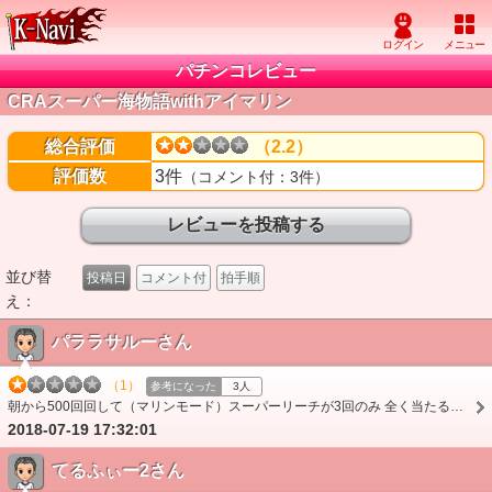
パチンコレビュー
CRAスーパー海物語withアイマリン
総合評価
（2.2）
評価数
3件
（コメント付：3件）
並び替
投稿日
コメント付
拍手順
え：
パララサルーさん
（1）
参考になった
3人
朝から500回回して（マリンモード）スーパーリーチが3回のみ 全く当たる気無し 種切れでやめましたが 周り見てもスランプグラフマイナスの台多く 中には800はまりの台もあ…
2018-07-19 17:32:01
てるふぃー2さん