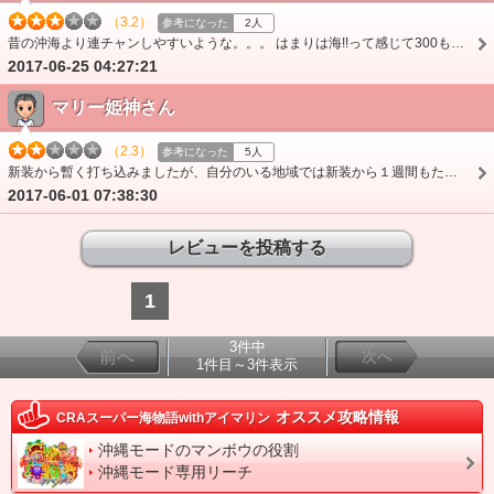
（3.2）
参考になった
2人
昔の沖海より連チャンしやすいような。。。 はまりは海!!って感じて300もたまーに見かけるけどもね。言うほど悪くないっす。
2017-06-25 04:27:21
マリー姫神さん
（2.3）
参考になった
5人
新装から暫く打ち込みましたが、自分のいる地域では新装から１週間もたたない内に客飛びました(^^; 理由としては、200～400回転のハマりがコンスタントに訪れるのと、…
2017-06-01 07:38:30
1
3件中
前へ
次へ
1件目～3件表示
オススメ攻略情報
CRAスーパー海物語withアイマリン
沖縄モードのマンボウの役割
沖縄モード専用リーチ