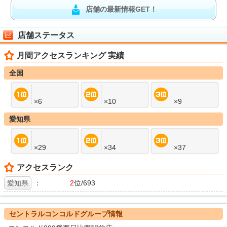
店舗の最新情報GET！
店舗ステータス
月間アクセスランキング 実績
全国
×6
×10
×9
愛知県
×29
×34
×37
アクセスランク
愛知県
：
2
位/693
セントラルコンコルドグループ情報