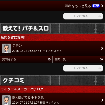
演出をもっと見る
FREE
トップに戻る
疑問を皆に質問!
７テン
2015-02-22 16:53:47 たーやんだよさん
質問をする
質問一覧
トップに戻る
ライター＆メーカーパチログ
数K差がでる小ネタ集
2014-07-11 17:31:07 桜田りょうさん