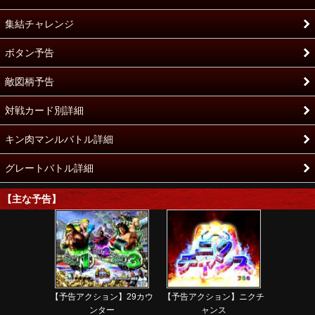
集結チャレンジ
ボタン予告
敵図柄予告
対戦カード別詳細
キン肉マンルバトル詳細
グレートバトル詳細
【主な予告】
【予告アクション】29カウ
【予告アクション】ニクチ
ンター
ャンス