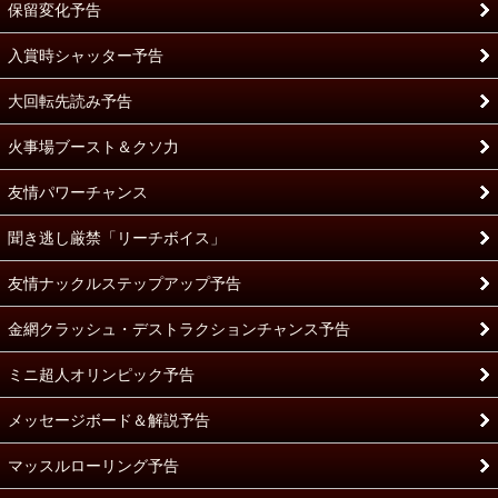
保留変化予告
入賞時シャッター予告
大回転先読み予告
火事場ブースト＆クソ力
友情パワーチャンス
聞き逃し厳禁「リーチボイス」
友情ナックルステップアップ予告
金網クラッシュ・デストラクションチャンス予告
ミニ超人オリンピック予告
メッセージボード＆解説予告
マッスルローリング予告