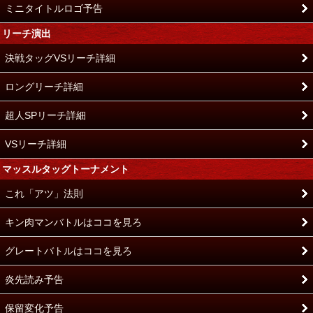
ミニタイトルロゴ予告
リーチ演出
決戦タッグVSリーチ詳細
ロングリーチ詳細
超人SPリーチ詳細
VSリーチ詳細
マッスルタッグトーナメント
これ「アツ」法則
キン肉マンバトルはココを見ろ
グレートバトルはココを見ろ
炎先読み予告
保留変化予告