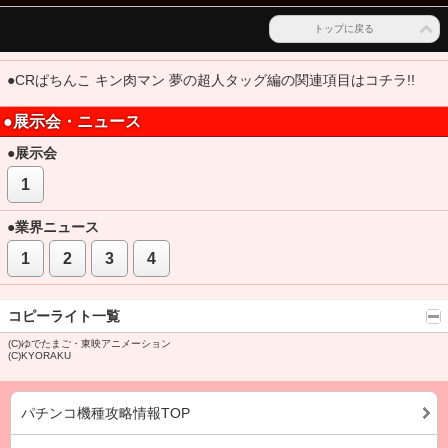
トップに戻る
●CRぱちんこ キン肉マン 夢の超人タッグ編の関連項目はコチラ!!
●展示会・ニュース
●展示会
1
●業界ニュース
1
2
3
4
コピーライト一覧
(C)ゆでたまご・東映アニメーション
(C)KYORAKU
パチンコ機種攻略情報TOP