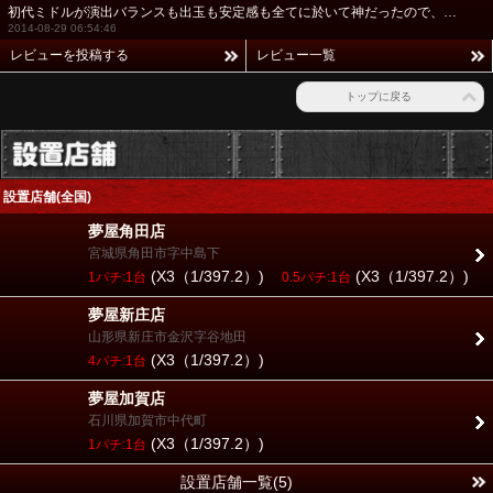
初代ミドルが演出バランスも出玉も安定感も全てに於いて神だったので、どうしても比べてしまいます。 演出は全体に煽り過ぎです。 確変77％もまともな出玉アリかつ電サポ次回までのみを考えると実質70...
2014-08-29 06:54:46
レビューを投稿する
レビュー一覧
トップに戻る
設置店舗(全国)
夢屋角田店
宮城県角田市字中島下
(X3（1/397.2）)
(X3（1/397.2）)
1パチ:1台
0.5パチ:1台
夢屋新庄店
山形県新庄市金沢字谷地田
(X3（1/397.2）)
4パチ:1台
夢屋加賀店
石川県加賀市中代町
(X3（1/397.2）)
1パチ:1台
設置店舗一覧(5)