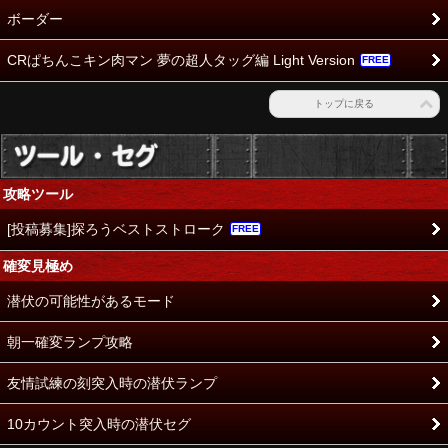
ボーダー
CRぱちんこキン肉マン 夢の超人タッグ編 Light Version
FREE
トップに戻る
攻略ツール
[投稿募集]探ろうベストストローク
FREE
確変見極め
潜伏の可能性があるモード
朝一確変ランプ攻略
友情試練の刻突入時の潜伏ランプ
10カウント突入時の潜伏セグ