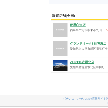
設置店舗(全国)
夢屋白河店
福島県白河市字東小丸山
グランドオータ888鳴海店
愛知県名古屋市緑区鳴海町柳
ZENT名古屋北店
愛知県名古屋市北区中切町
パチンコ・パチスロの情報サイトK-N