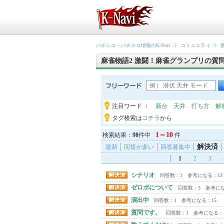
パチンコ・パチスロ情報のK-Navi
コミュニティ
麻雀物語2 激闘！麻雀グランプリの質
注目ワード ：
新台
天井
打ち方
解
タグ検索は
コチラ
から
1～10
検索結果：
98
件中
件
解決済
最新
回答が多い
回答募集中
1
2
3
シナリオ
回答数：1
参考になる：13
ゼロボについて
回答数：3
参考にな
演出中
回答数：1
参考になる：15
質問です。
回答数：1
参考になる：