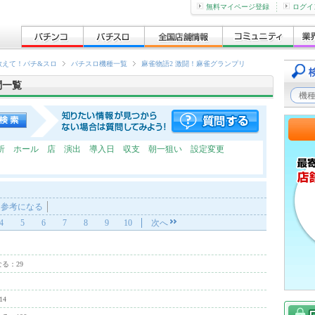
無料マイページ登録
ログイ
教えて！パチ&スロ
パチスロ機種一覧
麻雀物語2 激闘！麻雀グランプリ
問一覧
析
ホール
店
演出
導入日
収支
朝一狙い
設定変更
参考になる
4
5
6
7
8
9
10
次へ
る：29
14