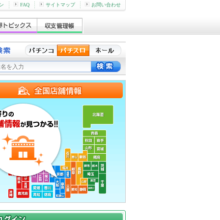
ン
FAQ
サイトマップ
お問い合わせ