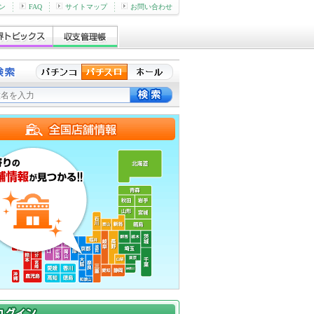
ン
FAQ
サイトマップ
お問い合わせ