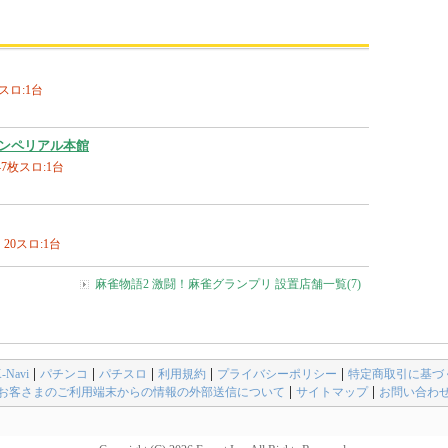
5スロ:1台
ンペリアル本館
/47枚スロ:1台
20スロ:1台
麻雀物語2 激闘！麻雀グランプリ 設置店舗一覧(7)
avi
パチンコ
パチスロ
利用規約
プライバシーポリシー
特定商取引に基づ
お客さまのご利用端末からの情報の外部送信について
サイトマップ
お問い合わ