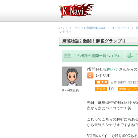
パチンコ・パチスロ情報のK-Navi
コミュニティ
シナリオ
麻雀物語2 激闘！麻雀グランプリ
この機種の質問一覧へ（98）
[質問144142]
悠パチ
さんからの
シナリオ
日時:2015/01/2
1
件
回答数
参考になった
[Lv.4]検証員
先日、麻雀GP中の対戦相手が5
次から次にパイコです！笑

これってこちらの解析にもある
なら最強のシナリオですよね？
5回目のパイコで残り400G