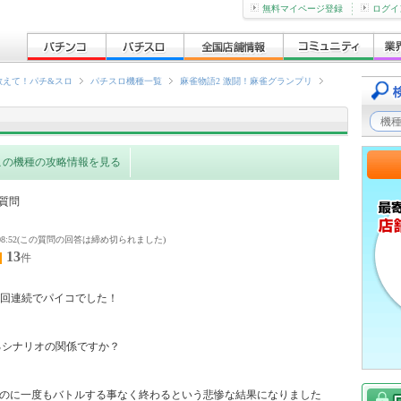
無料マイページ登録
ログイ
教えて！パチ&スロ
パチスロ機種一覧
麻雀物語2 激闘！麻雀グランプリ
この機種の攻略情報を見る
質問
2 12:08:52(この質問の回答は締め切られました)
13
件
回連続でパイコでした！

シナリオの関係ですか？



あるのに一度もバトルする事なく終わるという悲惨な結果になりました