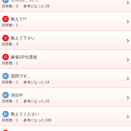
解
ゼロボについて
回答数：3
参考になった:29
切
教えて!?
回答数：1
切
教えて下さい
回答数：3
切
麻雀GP当選後
回答数：1
解
質問です。
回答数：1
参考になった:14
解
演出中
回答数：1
参考になった:15
解
教えてください
回答数：1
参考になった:106