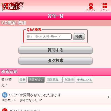
質問一覧
CR戦国†恋姫
Q&A検索
質問する
タグ検索
検索結果
並び替
最新
回答が多い
回答募集中
解決済
参考になる
え：
解
いくつか質問させていただきます
回答数：2
参考になった:12