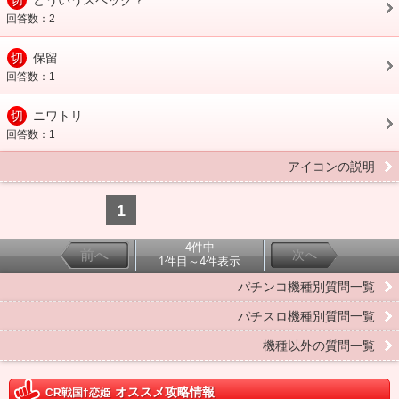
切
どういうスペック？
回答数：2
切
保留
回答数：1
切
ニワトリ
回答数：1
アイコンの説明
1
4件中
前へ
次へ
1件目～4件表示
パチンコ機種別質問一覧
パチスロ機種別質問一覧
機種以外の質問一覧
オススメ攻略情報
CR戦国†恋姫