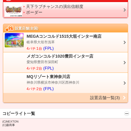
天下ラブチャンスの演出信頼度
ボーダー
設置店舗(全国)
MEGAコンコルド1515大垣インター南店
岐阜県大垣市浅草
(FPL)
4パチ:1台
メガコンコルド1020豊田インター店
愛知県豊田市深田町
(FPL)
4パチ:2台
MQリゾート東神奈川店
神奈川県横浜市神奈川区西神奈川
(FPL)
4パチ:2台
設置店舗一覧(3)
コピーライト一覧
(C)NEXTON
(C)藤商事