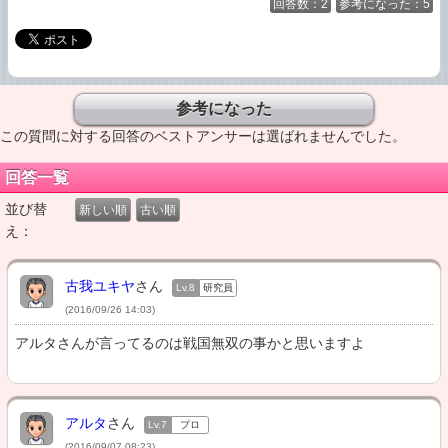
回答数：2
参考になった：5
この質問に対する回答のベストアンサーは選ばれませんでした。
回答一覧
並び替
新しい順
古い順
え：
古我ユキヤ
さん
Lv.8
研究員
(2016/09/26 14:03)
アルタさんが言ってるのは戦国無双の事かと思いますよ
アルタ
さん
Lv.7
プロ
(2016/09/07 08:23)