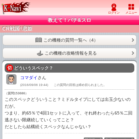
教えて！パチ&スロ
CR戦国†恋姫
この機種の質問一覧へ（4）
この機種の攻略情報を見る
切
どういうスペック？
コマダイ
さん
(2016/09/06 19:44)
この質問の回答は締め切られました。
（質問153686）
このスペックどういうこと？ミドルタイプにしては出玉少ないの
だが。

つまり、約65％で4回1セットに入って、それ終わったら65％二回
逃さない限継続していくってこと？

だとしたら結構続くスペックなんじゃない？