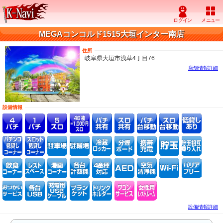
MEGAコンコルド1515大垣インター南店
住所
岐阜県大垣市浅草4丁目76
店舗情報詳細
設備情報
設備情報詳細