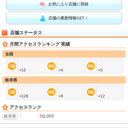
お気に入り店舗に登録
店舗の最新情報GET！
店舗ステータス
月間アクセスランキング 実績
全国
×15
×4
×3
岐阜県
×128
×8
×12
アクセスランク
岐阜県
：
3
位/203