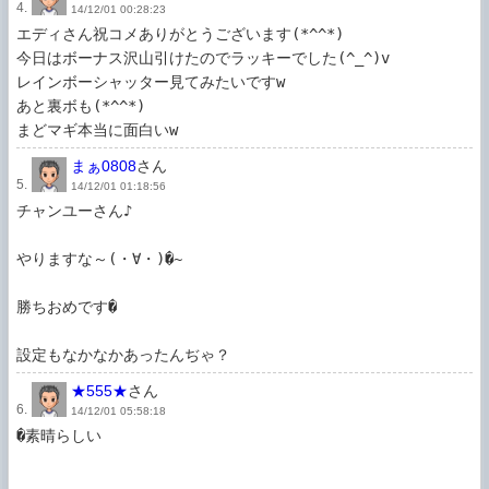
4.
14/12/01 00:28:23
エディさん祝コメありがとうございます(*^^*)

今日はボーナス沢山引けたのでラッキーでした(^_^)v

レインボーシャッター見てみたいですw

あと裏ボも(*^^*)

まぁ0808
さん
5.
14/12/01 01:18:56
チャンユーさん♪

やりますな～(・∀・)�~

勝ちおめです�

設定もなかなかあったんぢゃ？
★555★
さん
6.
14/12/01 05:58:18
�素晴らしい
