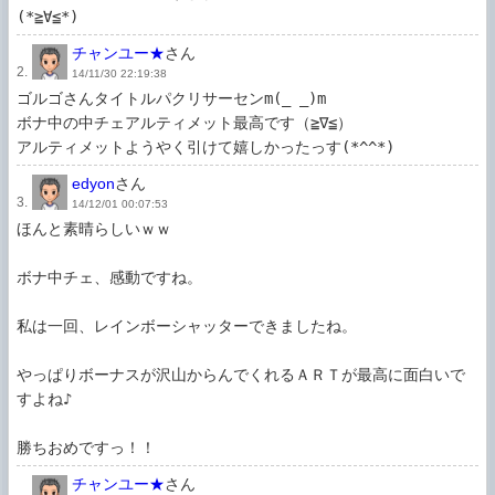
(*≧∀≦*)
チャンユー★
さん
2.
14/11/30 22:19:38
ゴルゴさんタイトルパクリサーセンm(_ _)m

ボナ中の中チェアルティメット最高です（≧∇≦）

アルティメットようやく引けて嬉しかったっす(*^^*)
edyon
さん
3.
14/12/01 00:07:53
ほんと素晴らしいｗｗ

ボナ中チェ、感動ですね。

私は一回、レインボーシャッターできましたね。

やっぱりボーナスが沢山からんでくれるＡＲＴが最高に面白いで
すよね♪

勝ちおめですっ！！
チャンユー★
さん