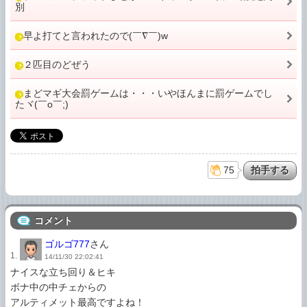
別
早よ打てと言われたので(￣∇￣)w
２匹目のどぜう
まどマギ大会罰ゲームは・・・いやほんまに罰ゲームでし
たヾ(￣o￣;)
75
コメント
ゴルゴ777
さん
1.
14/11/30 22:02:41
ナイスな立ち回り＆ヒキ

ボナ中の中チェからの

アルティメット最高ですよね！
