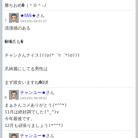
勝ちおめ�（＾Ｏ＾☆♪
★555★
さん
7.
14/12/01 06:01:27
清潔感のある

�R�爪も�

チャンさんナイス(((o(*゜▽゜*)o)))

爪綺麗にしてる男性は

まず彼女いますね�Q淲
チャンユー★
さん
8.
14/12/01 09:28:22
まぁさんコメありがとう(*^^*)

11月は絶好調でした(^_^)v

今年最後です。

12月も頑張りましょう(*^^*)
チャンユー★
さん