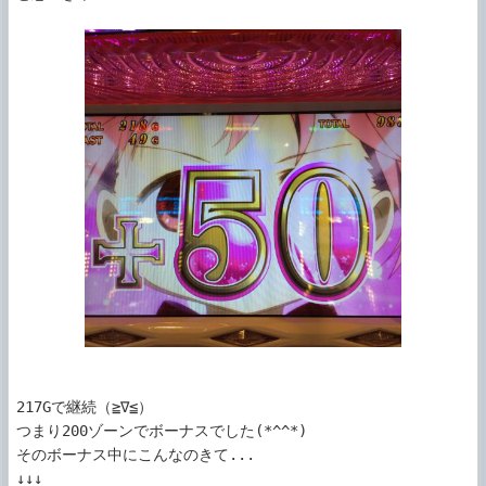
217Gで継続（≧∇≦）

つまり200ゾーンでボーナスでした(*^^*)

そのボーナス中にこんなのきて...

↓↓↓
