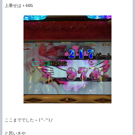
上乗せは＋60G

ここまででした～(^-^)/

と思いきや
