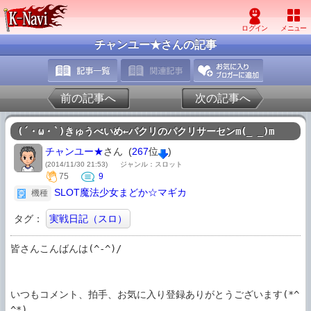
チャンユー★さんの記事
前の記事へ
次の記事へ
(´・ω・`)きゅうべいめ←パクリのパクリサーセンm(_ _)m
チャンユー★
さん (
267
位
)
(2014/11/30 21:53)
ジャンル：スロット
75
9
SLOT魔法少女まどか☆マギカ
機種
タグ：
実戦日記（スロ）
皆さんこんばんは(^-^)/

いつもコメント、拍手、お気に入り登録ありがとうございます(*^
^*)
