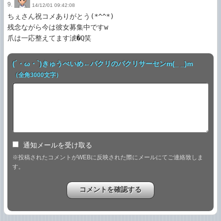
9.
14/12/01 09:42:08
ちぇさん祝コメありがとう(*^^*)

残念ながら今は彼女募集中ですw

爪は一応整えてます淲�Q笑
(´・ω・`)きゅうべいめ←パクリのパクリサーセンm(_ _)m
（全角3000文字）
通知メールを受け取る
※投稿されたコメントがWEBに反映された際にメールにてご連絡致しま
す。