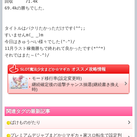
回収     71.4k

69.4kの勝ちでした。

タイトルはパクリたかっただけです(^^;;

すいませんm(_ _)m

今日はきゅうべい様々でした(^-^)/

11月ラスト稼働勝ちで終われて良かったです(*^^*)

それではまた～(^-^)/
オススメ攻略情報
SLOT魔法少女まどか☆マギカ
モード移行率(設定変更時)
継続確定後の追撃チャンス抽選(継続書き換え
時)
関連タグの最新記事
ばけものがたり
プレミアムデジャブまどか☆マギカ＋家スロ転生で設定判