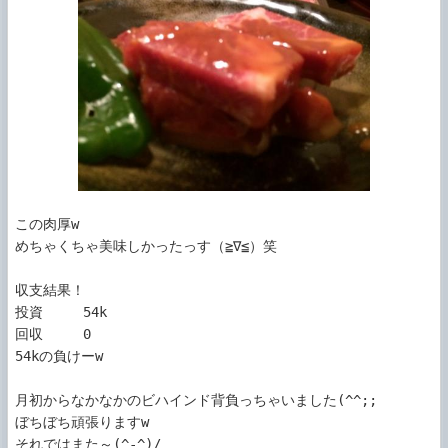
この肉厚w

めちゃくちゃ美味しかったっす（≧∇≦）笑

収支結果！

投資     54k

回収     0

54kの負けーw

月初からなかなかのビハインド背負っちゃいました(^^;;

ぼちぼち頑張りますw

それではまた～(^-^)/