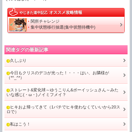
オススメ攻略情報
やじきた道中記乙
関所チャレンジ
集中状態移行抽選(集中状態待機中)
関連タグの最新記事
久しぶり
今日もクリスのデコが光った！・・・はい、お隣様が
（*^_^*）
ストレート&変化球～ゆうこりん&ボーイッシュさん～みた
いな感じ(・ω・)ノイミフメイ？
ヒキおよ帰ってきて（1パチでヒキ使わなくていいから20ス
ロで）
私はこう！