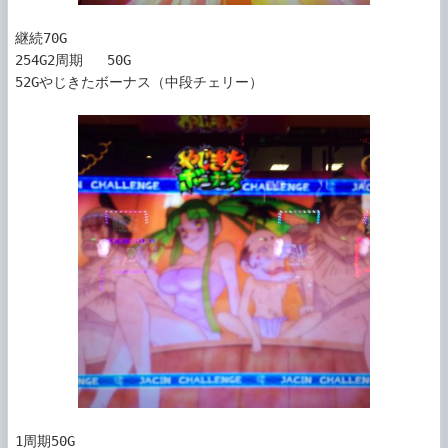
継続70G

254G2周期   50G

52Gやじきたボーナス（中段チェリー）

1周期50G
