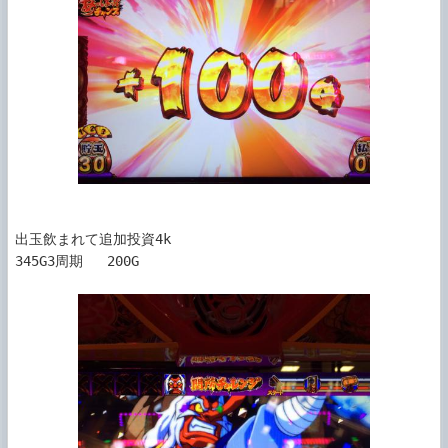
出玉飲まれて追加投資4k

345G3周期   200G
