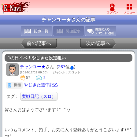
チャンユー★さんの記事
前の記事へ
次の記事へ
1の日イベ！やじきた設定狙い
チャンユー★
さん (
267
位
)
(2014/12/02 09:55)
ジャンル：スロット
57
2
やじきた道中記乙
機種
タグ：
実戦日記（スロ）
皆さんおはようございます(^-^)/

いつもコメント、拍手、お気に入り登録ありがとうございます(*^
^*)
