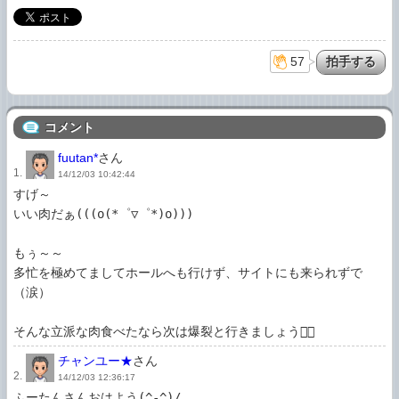
57
コメント
fuutan*
さん
1.
14/12/03 10:42:44
すげ～

いい肉だぁ(((o(*゜▽゜*)o)))

もぅ～～

多忙を極めてましてホールへも行けず、サイトにも来られずで
（涙）

そんな立派な肉食べたなら次は爆裂と行きましょう
チャンユー★
さん
2.
14/12/03 12:36:17
ふーたんさんおはよう(^-^)/
