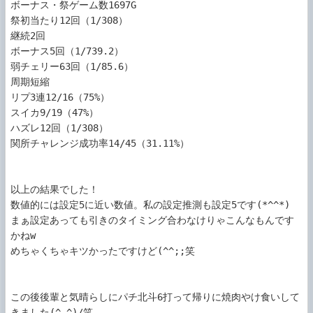
ボーナス・祭ゲーム数1697G

祭初当たり12回（1/308）

継続2回

ボーナス5回（1/739.2）

弱チェリー63回（1/85.6）

周期短縮

リプ3連12/16（75%）

スイカ9/19（47%）

ハズレ12回（1/308）

関所チャレンジ成功率14/45（31.11%）

以上の結果でした！

数値的には設定5に近い数値。私の設定推測も設定5です(*^^*)

まぁ設定あっても引きのタイミング合わなけりゃこんなもんです
かねw

めちゃくちゃキツかったですけど(^^;;笑

この後後輩と気晴らしにパチ北斗6打って帰りに焼肉やけ食いして
きました(^-^)/笑
