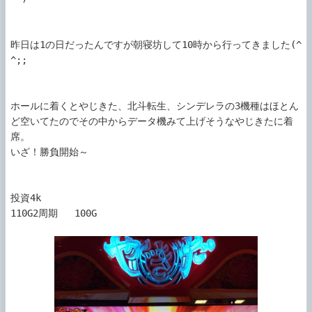
昨日は1の日だったんですが朝寝坊して10時から行ってきました(^
^;;

ホールに着くとやじきた、北斗転生、シンデレラの3機種はほとん
ど空いてたのでその中からデータ機みて上げそうなやじきたに着
席。

いざ！勝負開始～

投資4k

110G2周期   100G
