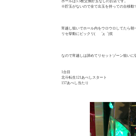
ホールは5.5枚交換貯玉なしのお店です。

※貯玉がないので全て出玉を持っての台移動で
宵越し狙いでホール内をウロウロしてたら朝
リセ挙動にビックリ(　゜д゜)笑

なので宵越しは諦めてリセットゾーン狙いに切り替
1台目

北斗転生121あべしスタート

157あべし当たり
