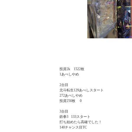
投資2k    1522枚

1あべしやめ

2台目

北斗転生129あべしスタート

272あべしやめ

投資250枚     0

3台目

鉄拳3   133スタート

打ち始めたら高確でした！

140チャンス目TC
