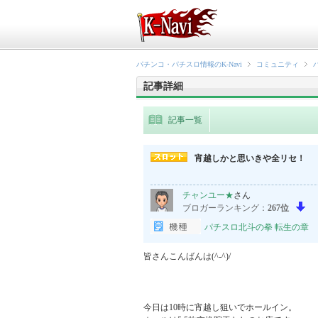
パチンコ・パチスロ情報のK-Navi
コミュニティ
記事詳細
記事一覧
宵越しかと思いきや全リセ！
チャンユー★
さん
ブロガーランキング：
267位
パチスロ北斗の拳 転生の章
皆さんこんばんは(^-^)/

今日は10時に宵越し狙いでホールイン。
