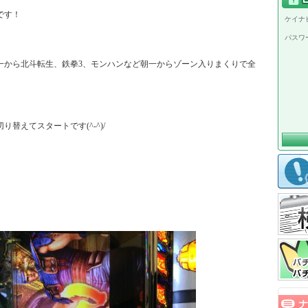
す！

ケイナビ
パスワ
一から北斗転生、鉄拳3、モンハンなど朝一からゾーン入りまくりで全
えてスタートです(^-^)/
