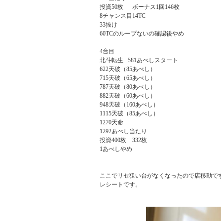
投資50枚      ボーナス1回146枚

8チャンス目14TC

33抜け

60TCのループないの確認後やめ

4台目

北斗転生   581あべしスタート

622天破（85あべし）

715天破（65あべし）

787天破（80あべし）

882天破（60あべし）

948天破（160あべし）

1115天破（85あべし）

1270天命

1292あべし当たり

投資400枚    332枚

1あべしやめ

ここでリセ狙い台がなくなったので店移動です
レシートです。
