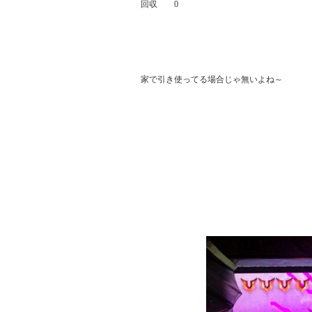
回収        0

家で引き使ってる場合じゃ無いよね～
