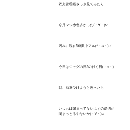
収支管理帳さっき見てみたら

今月マジ赤色多かった(・∀・)w

因みに現在5連敗中アル(*・ω・)ノ

今日はジャグの日5の付く日(・ω・)

朝、抽選受けようと思ったら

いつもは閉まってないはずの踏切が

閉まっとるやないか(・∀・)w
