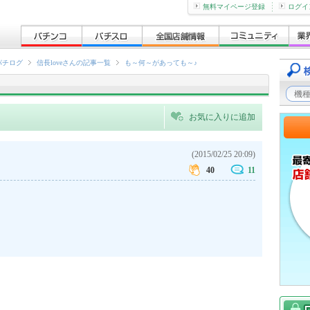
無料マイページ登録
ログイ
パチログ
信長loveさんの記事一覧
も～何～があっても～♪
お気に入りに追加
(2015/02/25 20:09)
40
11