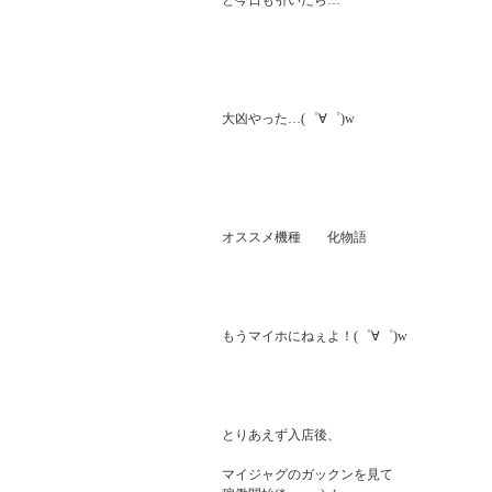
と今日も引いたら…

大凶やった…(゜∀゜)w

オススメ機種　　化物語

もうマイホにねぇよ！(゜∀゜)w

とりあえず入店後、

マイジャグのガックンを見て
