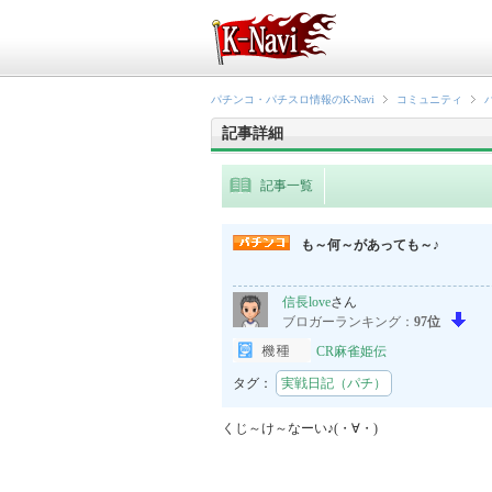
パチンコ・パチスロ情報のK-Navi
コミュニティ
記事詳細
記事一覧
も～何～があっても～♪
信長love
さん
ブロガーランキング：
97位
CR麻雀姫伝
タグ：
実戦日記（パチ）
くじ～け～なーい♪(・∀・)
