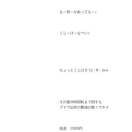
も～何～があっても～♪

くじ～け～なーい♪

ちょっとくじけそう(・∀・)ww

その後2000回転まで回すも

ブドウ以外の数値が散々でヤメ

投資　15929円
