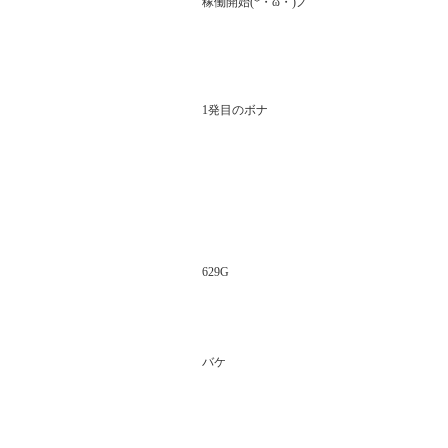
稼働開始(*・ω・)ノ

1発目のボナ

629G

バケ
