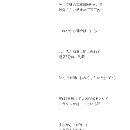
そして謎の電車6連チャンで

10分くらい足止め(￣∇￣)w

これやから都会は…(-.-)y-~~

もちろん抽選に間に合わず

開店5分前に到着

並んでる間におみくじ引いた(・∀・)

実は2日続けて大凶が出るという

ミラクルが起こっている私

まさかな！(*´∀｀)
