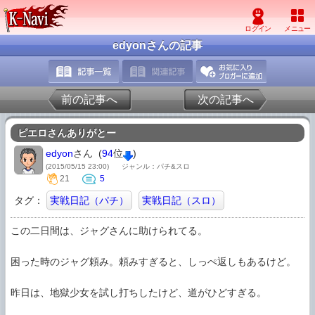
edyonさんの記事
前の記事へ
次の記事へ
ピエロさんありがとー
edyon
さん (
94
位
)
(2015/05/15 23:00)
ジャンル：パチ&スロ
21
5
タグ：
実戦日記（パチ）
実戦日記（スロ）
この二日間は、ジャグさんに助けられてる。

困った時のジャグ頼み。頼みすぎると、しっぺ返しもあるけど。

昨日は、地獄少女を試し打ちしたけど、道がひどすぎる。
