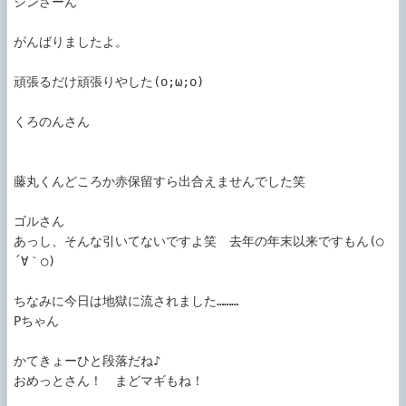
シンさーん

がんばりましたよ。

頑張るだけ頑張りやした(o;ω;o)

くろのんさん

藤丸くんどころか赤保留すら出合えませんでした笑

ゴルさん

あっし、そんな引いてないですよ笑　去年の年末以来ですもん(○
´∀｀○)

ちなみに今日は地獄に流されました………

Pちゃん

かてきょーひと段落だね♪

おめっとさん！　まどマギもね！
