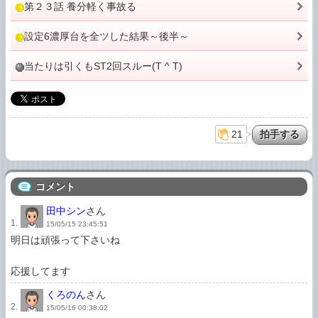
第２３話 養分軽く事故る
設定6濃厚台を全ツした結果～後半～
当たりは引くもST2回スルー(T ^ T)
21
コメント
田中シン
さん
1.
15/05/15 23:45:51
明日は頑張って下さいね

応援してます
くろのん
さん
2.
15/05/16 00:38:02