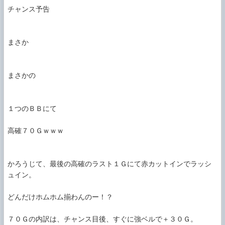
チャンス予告

まさか

まさかの

１つのＢＢにて

高確７０Ｇｗｗｗ

かろうじて、最後の高確のラスト１Ｇにて赤カットインでラッシ
ュイン。

どんだけホムホム揃わんのー！？

７０Ｇの内訳は、チャンス目後、すぐに強ベルで＋３０Ｇ。
