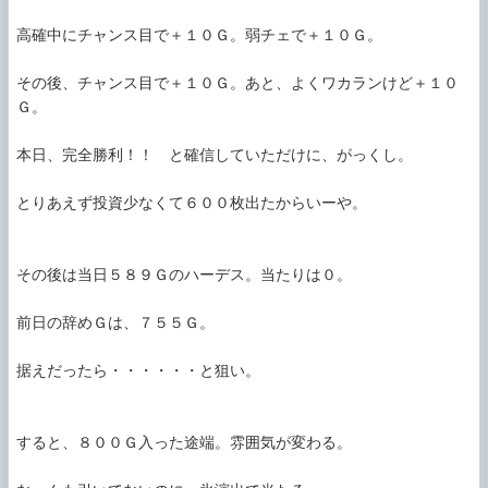
高確中にチャンス目で＋１０Ｇ。弱チェで＋１０Ｇ。

その後、チャンス目で＋１０Ｇ。あと、よくワカランけど＋１０
Ｇ。

本日、完全勝利！！　と確信していただけに、がっくし。

とりあえず投資少なくて６００枚出たからいーや。

その後は当日５８９Ｇのハーデス。当たりは０。

前日の辞めＧは、７５５Ｇ。

据えだったら・・・・・・と狙い。

すると、８００Ｇ入った途端。雰囲気が変わる。
