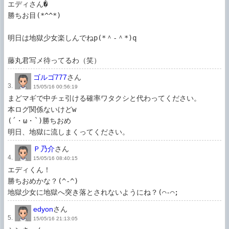
エディさん�

勝ちお目(*^^*)

明日は地獄少女楽しんでねp(*＾-＾*)q 

藤丸君写メ待ってるわ（笑）
ゴルゴ777
さん
3.
15/05/16 00:56:19
まどマギで中チェ引ける確率ワタクシと代わってください。

本ログ関係ないけどw

(´・ω・`)勝ちおめ

明日、地獄に流しまくってください。
Ｐ乃介
さん
4.
15/05/16 08:40:15
エディくん！

勝ちおめかな？(^-^)

地獄少女に地獄へ突き落とされないようにね？(⌒-⌒; 
edyon
さん
5.
15/05/16 21:13:05