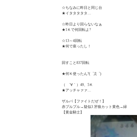
☆ちなみに昨日と同じ台

★イタタタタタ…

☆昨日より回らないなぁ

★1Ｋで何回転よ?

☆13～4回転

★何で座ったし！

回すこと837回転

★何Ｋ使ったん?(゜Д゜)

（　´∀｀）49、5Ｋ

★アッチャァァ…

ザルバ【ファイトだぜ！】

赤プルプル→疑似3 牙狼カット黄色→緑
