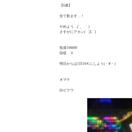
【6連】

全て飲ます…！

やめよう…(´_ゝ｀)

さすがにアカン(゜Д゜)

投資100000

回収     0

明日からは1日10Ｋにしよう(・∀・)

オマケ

白ビクウ
