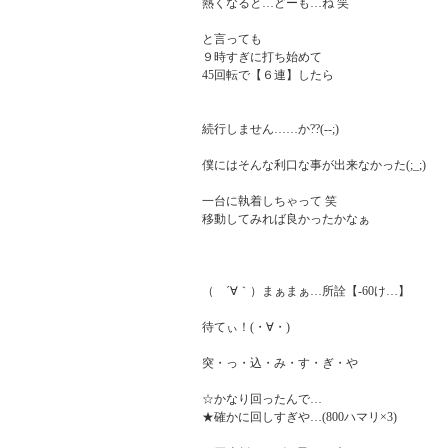
熱くなると…どーも…ね 笑

と言っても

９時すぎに打ち始めて

45回転で【６連】したら

続行しません……か??(--;)

僕にはそんな利口な事が出来なかった(;_;)

一台に執着しちゃって 笑

移動してみれば良かったかなぁ

（　´∀｀）まぁまぁ…所詮【-60け…】

待てぃ！(・∀・)

突・っ・込・み・す・ぎ・や

☆かなり回ったんで…

★確かに回しすぎや…(800ハマリ×3)
