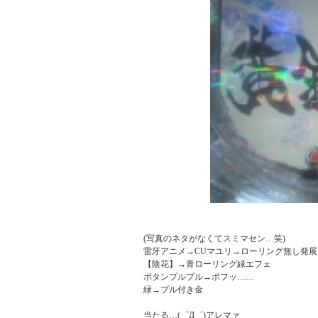
(写真のネタがなくてスミマセン…笑)

雷牙アニメ→CUマユリ→ローリング無し発展

【陰花】→青ローリング緑エフェ

ボタンプルプル→ポフッ……

緑→プル付き金

当たる…(゜Д゜)アレマァ
