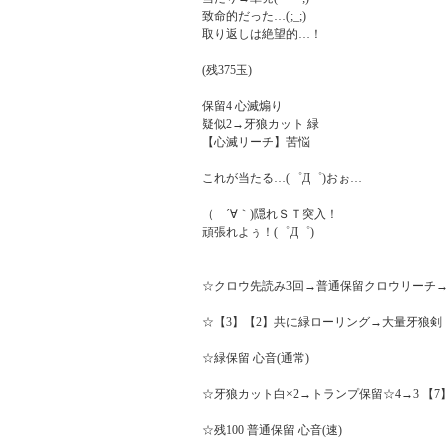
致命的だった…(;_;)

取り返しは絶望的…！

(残375玉)

保留4 心滅煽り

疑似2→牙狼カット 緑

【心滅リーチ】苦悩

これが当たる…(゜Д゜)おぉ…

（　´∀｀)隠れＳＴ突入！

頑張れよぅ！(゜Д゜)

☆クロウ先読み3回→普通保留クロウリーチ→
☆【3】【2】共に緑ローリング→大量牙狼剣

☆緑保留 心音(通常)

☆牙狼カット白×2→トランプ保留☆4→3 【7
☆残100 普通保留 心音(速)
