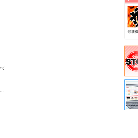
最新
て

…
