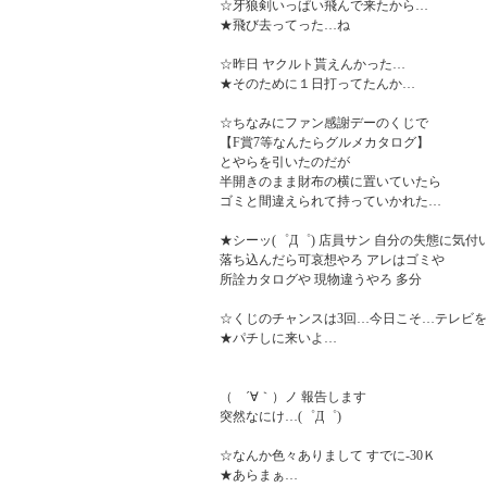
☆牙狼剣いっぱい飛んで来たから…

★飛び去ってった…ね

☆昨日 ヤクルト貰えんかった…

★そのために１日打ってたんか…

☆ちなみにファン感謝デーのくじで

【F賞7等なんたらグルメカタログ】

とやらを引いたのだが

半開きのまま財布の横に置いていたら

ゴミと間違えられて持っていかれた…

★シーッ(゜Д゜) 店員サン 自分の失態に気付い
落ち込んだら可哀想やろ アレはゴミや

所詮カタログや 現物違うやろ 多分

☆くじのチャンスは3回…今日こそ…テレビを
★パチしに来いよ…

（　´∀｀）ノ 報告します

突然なにけ…(゜Д゜)

☆なんか色々ありまして すでに-30Ｋ

★あらまぁ…
