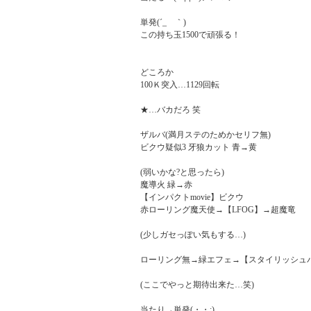
単発(´_ゝ｀)

この持ち玉1500で頑張る！

どころか

100Ｋ突入…1129回転

★…バカだろ 笑

ザルバ(満月ステのためかセリフ無)

ビクウ疑似3 牙狼カット 青→黄

(弱いかな?と思ったら)

魔導火 緑→赤

【インパクトmovie】ビクウ

赤ローリング魔天使→【LFOG】→超魔竜

(少しガセっぽい気もする…)

ローリング無→緑エフェ→【スタイリッシュパ
(ここでやっと期待出来た…笑)

当たり→単発(・・;)
