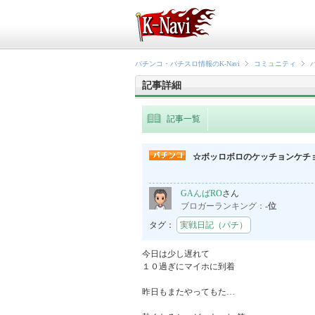
パチンコ・パチスロ情報のK-Navi
コミュニティ
記事詳細
記事一覧
☆ボッロボロのケッチョンケチ
GAんばRO
さん
ブロガーランキング：
-位
タグ：
実戦日記（パチ）
今日は少し遅れて

１０過ぎにマイホに到着

昨日もまたやってもた…
