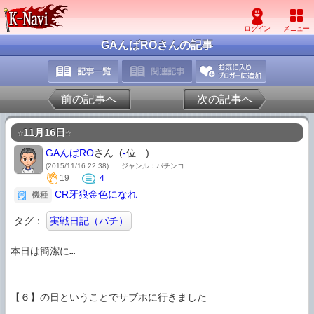
GAんばROさんの記事
前の記事へ
次の記事へ
☆11月16日☆
GAんばRO
さん (
-
位
)
(2015/11/16 22:38)
ジャンル：パチンコ
19
4
CR牙狼金色になれ
機種
タグ：
実戦日記（パチ）
本日は簡潔に…

【６】の日ということでサブホに行きました
