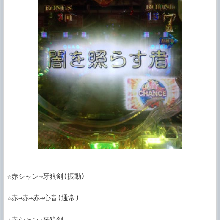
☆赤シャン→牙狼剣(振動)

☆赤→赤→赤→心音(通常)

☆赤シャン→牙狼剣
