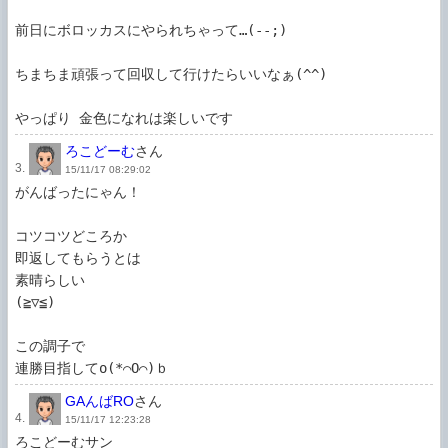
前日にボロッカスにやられちゃって…(--;)

ちまちま頑張って回収して行けたらいいなぁ(^^)

やっぱり 金色になれは楽しいです
ろこどーむ
さん
3.
15/11/17 08:29:02
がんばったにゃん！

コツコツどころか

即返してもらうとは

素晴らしい

(≧▽≦)

この調子で

連勝目指してo(*⌒O⌒)ｂ
GAんばRO
さん
4.
15/11/17 12:23:28
ろこどーむサン
