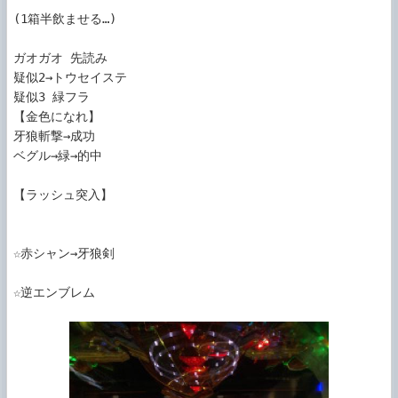
(1箱半飲ませる…)

ガオガオ 先読み

疑似2→トウセイステ

疑似3 緑フラ

【金色になれ】

牙狼斬撃→成功

ベグル→緑→的中

【ラッシュ突入】

☆赤シャン→牙狼剣

☆逆エンブレム
