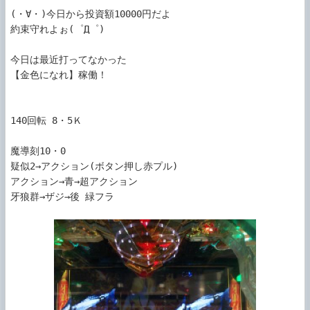
(・∀・)今日から投資額10000円だよ

約束守れよぉ(゜Д゜)

今日は最近打ってなかった

【金色になれ】稼働！

140回転 8・5Ｋ

魔導刻10・0

疑似2→アクション(ボタン押し赤プル)

アクション→青→超アクション

牙狼群→ザジ→後 緑フラ
