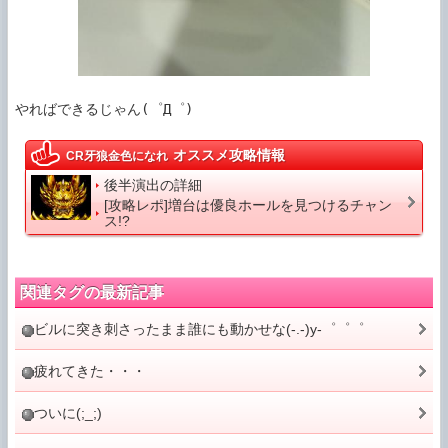
やればできるじゃん(゜Д゜)
オススメ攻略情報
CR牙狼金色になれ
後半演出の詳細
[攻略レポ]増台は優良ホールを見つけるチャン
ス!?
関連タグの最新記事
ビルに突き刺さったまま誰にも動かせな(-.-)y-゜゜゜
疲れてきた・・・
ついに(;_;)