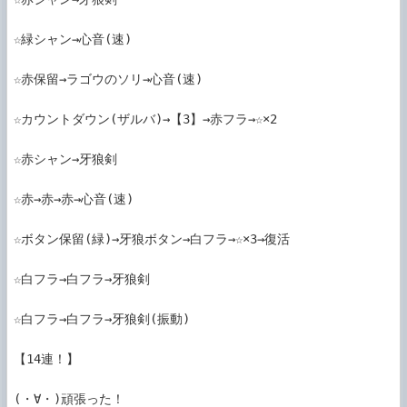
☆緑シャン→心音(速)

☆赤保留→ラゴウのソリ→心音(速)

☆カウントダウン(ザルバ)→【3】→赤フラ→☆×2

☆赤シャン→牙狼剣

☆赤→赤→赤→心音(速)

☆ボタン保留(緑)→牙狼ボタン→白フラ→☆×3→復活

☆白フラ→白フラ→牙狼剣

☆白フラ→白フラ→牙狼剣(振動)

【14連！】

(・∀・)頑張った！
