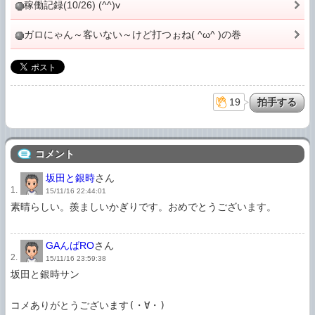
稼働記録(10/26) (^^)v
ガロにゃん～客いない～けど打つぉね( ^ω^ )の巻
19
コメント
坂田と銀時
さん
1.
15/11/16 22:44:01
素晴らしい。羨ましいかぎりです。おめでとうございます。

GAんばRO
さん
2.
15/11/16 23:59:38
坂田と銀時サン

コメありがとうございます(・∀・)
