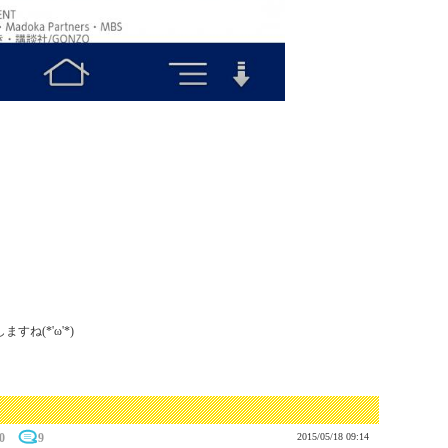
(*'ω'*)

0
9
2015/05/18 09:14