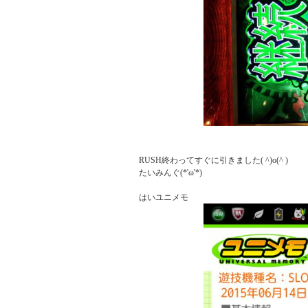
RUSH終わってすぐに引きました( ^)o(^ )

たいみんぐ(*'ω'*)
