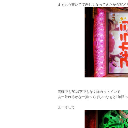
高確でも7G以下でもなく緑カットインで

あー外れるかなー揃ってほしいなぁと1確狙って揃う