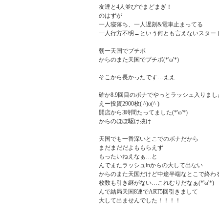
友達と4人並びでまどまぎ！

のはずが

一人寝落ち、一人遅刻&電車止まってる

一人行方不明←という何とも言えないスタート
朝一天国でプチボ

からのまた天国でプチボ(*'ω'*)

そこから長かったです…ええ

確か8.9回目のボナでやっとラッシュ入りました
えー投資2900枚( ^)o(^ )

開店から3時間たってました(*'ω'*)

からのほぼ駆け抜け

天国でも一番深いとこでのボナだから

まだまだだよももらえず

もったいねえなぁ…と

んでまたラッシュinからの大して出ない

からのまた天国だけど中途半端なとこで終わる
枚数も引き継がない…これむりだなぁ(*'ω'*)

んで結局天国8連でART5回引きまして

大して出ませんでした！！！！
