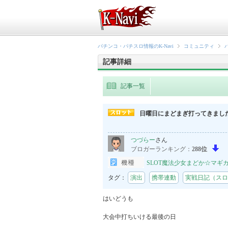
パチンコ・パチスロ情報のK-Navi
コミュニティ
記事詳細
記事一覧
日曜日にまどまぎ打ってきまし
つづらー
さん
ブロガーランキング：
288位
SLOT魔法少女まどか☆マギ
タグ：
演出
携帯連動
実戦日記（スロ
はいどうも

大会中打ちいける最後の日
