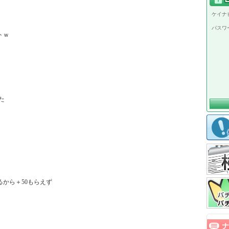
ケイナビ
パスワ
ｗ



から＋50もらえず
