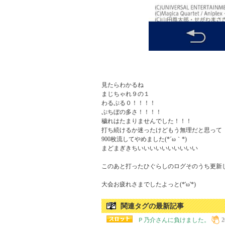
見たらわかるね

まじちゃれ９の１

わるぷる０！！！！

ぷちぼの多さ！！！！

穢れはたまりませんでした！！！

打ち続けるか迷ったけどもう無理だと思って

900枚流してやめました(*´ω｀*)

まどまぎきちいいいいいいいいいい

このあと打ったひぐらしのログそのうち更新しますね
大会お疲れさまでしたよっと(*'ω'*)
関連タグの最新記事
Ｐ乃介さんに負けました。
2