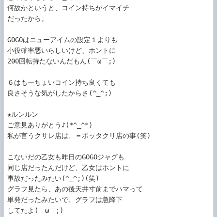
何故かというと、コイン持ちがイマイチ

だったから。

GOGOはニューアイムの設定１よりも

小役確率悪いらしいけど、ホントに

200回転持たないんだもん(￣ω￣;)

６はもーちょいコイン持ち良くても

良さそうな気がしたからさ(^_^;)

★ルンルン

ご意見ありがとう♪(*^_^*)

私が言うクサレ店は、＝ボッタクリ店の事(笑)

こないだの乙女も昨日のGOGOジャグも

同じ店だったんだけど、乙女はホントに

事故だったみたい(^_^;)(笑)

グラフ見たら、あの後天井寸前までハマって

単発だったみたいで、グラフは急降下

してたよ(￣ω￣;)
