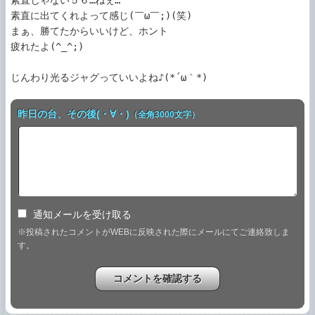
素直じゃない５６…ねぇ…

素直に出てくれよって感じ(￣ω￣;)(笑)

まぁ、勝てたからいいけど、ホント

疲れたよ(^_^;)

じんわり光るジャグっていいよね♪(*´ω｀*)
昨日の台、その後(・∀・)
（全角3000文字）
通知メールを受け取る
※投稿されたコメントがWEBに反映された際にメールにてご連絡致しま
す。