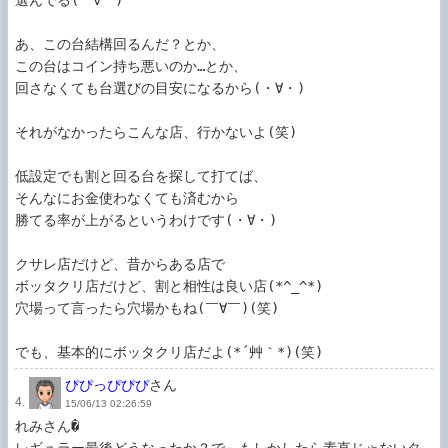
選んでる(￣∇￣)

あ、この台結構回るんだ？とか、

この台はコイン持ち悪いのか…とか、

回さなくても台選びの目安になるから(・∀・)

それがなかったらこんな店、行かないよ(笑)

低設定でも割と回る台を探して打てば、

そんなにお金使わなくても済むから

勝てる率が上がるというわけです(・∀・)

クサレ店だけど、昔からある店で

ボッタクリ店だけど、割と相性は良い店(*^_^*)

穴場って言ったら穴場かもね(￣∀￣)(笑)

でも、基本的にボッタクリ店だよ(*´艸｀*)(笑)
ぴぴっぴぴぴ
さん
4.
15/06/13 02:26:59
れみさん�
