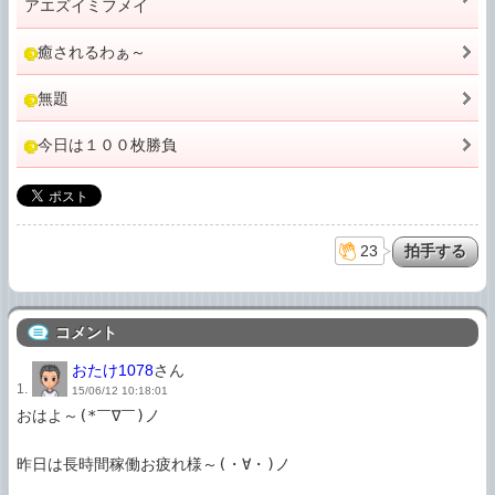
アエズイミフメイ
癒されるわぁ～
無題
今日は１００枚勝負
23
コメント
おたけ1078
さん
1.
15/06/12 10:18:01
おはよ～(*￣∇￣)ノ

昨日は長時間稼働お疲れ様～(・∀・)ノ
