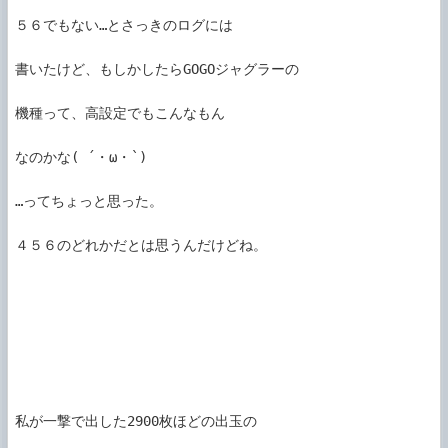
５６でもない…とさっきのログには

書いたけど、もしかしたらGOGOジャグラーの

機種って、高設定でもこんなもん

なのかな( ´・ω・`)

…ってちょっと思った。

４５６のどれかだとは思うんだけどね。

私が一撃で出した2900枚ほどの出玉の
