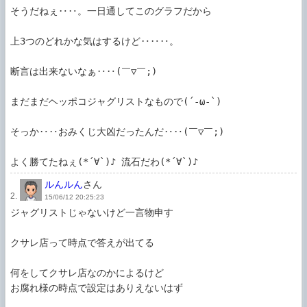
そうだねぇ‥‥。一日通してこのグラフだから

上3つのどれかな気はするけど‥‥‥。

断言は出来ないなぁ‥‥(￣▽￣;)

まだまだヘッポコジャグリストなもので(´-ω-`)

そっか‥‥おみくじ大凶だったんだ‥‥(￣▽￣;)

よく勝てたねぇ(*´∀`)♪ 流石だわ(*´∀`)♪
ルんルん
さん
2.
15/06/12 20:25:23
ジャグリストじゃないけど一言物申す

クサレ店って時点で答えが出てる

何をしてクサレ店なのかによるけど

お腐れ様の時点で設定はありえないはず
