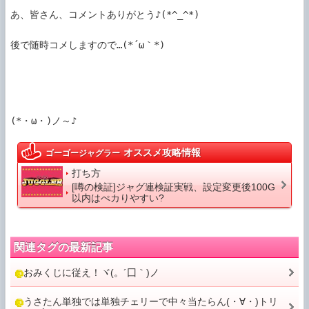
あ、皆さん、コメントありがとう♪(*^_^*)

後で随時コメしますので…(*´ω｀*)

オススメ攻略情報
ゴーゴージャグラー
打ち方
[噂の検証]ジャグ連検証実戦、設定変更後100G
以内はぺカりやすい?
関連タグの最新記事
おみくじに従え！ヾ(。´囗｀)ノ
うさたん単独では単独チェリーで中々当たらん(・∀・)トリ