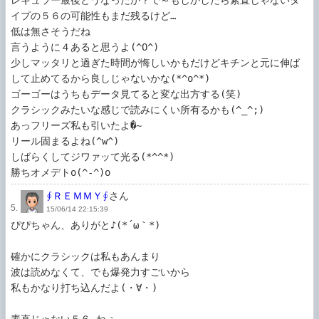
レギュラー最後どうなったか？で～もしかしたら素直じゃないタ
イプの５６の可能性もまだ残るけど…

低は無さそうだね

言うように４あると思うよ(^O^)

少しマッタリと過ぎた時間が悔しいかもだけどキチンと元に伸ば
して止めてるから良しじゃないかな(*^o^*)

ゴーゴーはうちもデータ見てると変な出方する(笑)

クラシックみたいな感じで読みにくい所有るかも(^_^;)

あっフリーズ私も引いたよ�~

リール固まるよね(^w^)

しばらくしてジワァッて光る(*^^*)

勝ちオメデトo(^-^)o
∮ＲＥＭＭＹ∮
さん
5.
15/06/14 22:15:39
ぴぴちゃん、ありがと♪(*´ω｀*)

確かにクラシックは私もあんまり

波は読めなくて、でも爆発力すごいから

私もかなり打ち込んだよ(・∀・)
