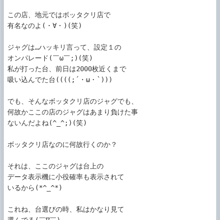
この店、地元ではボッタクリ店で

有名なのよ(・∀・)(笑)

ジャグは…ハッキリ言って、設定１の

オンパレード(￣ω￣;)(笑)

私が打った台、前日は2000枚近くまで

吸い込んでた台((((;´・ω・`)))

でも、そんなボッタクリ店のジャグでも、

何故かここの店のジャグはあまり負けた事

ないんだよね(^_^;)(笑)

ボッタクリ店なのに何故行くのか？

それは、ここのジャグは台上の

データ表示機に小役確率も表示されて

いるから(*^_^*)

これね、台選びの時、私はかなり見て
