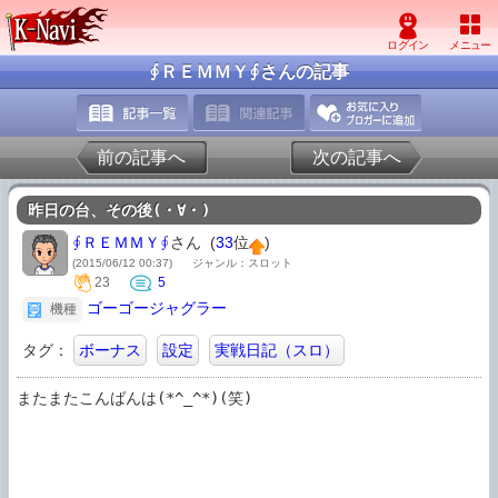
∮ＲＥＭＭＹ∮さんの記事
前の記事へ
次の記事へ
昨日の台、その後(・∀・)
∮ＲＥＭＭＹ∮
さん (
33
位
)
(2015/06/12 00:37)
ジャンル：スロット
23
5
ゴーゴージャグラー
機種
タグ：
ボーナス
設定
実戦日記（スロ）
またまたこんばんは(*^_^*)(笑)
