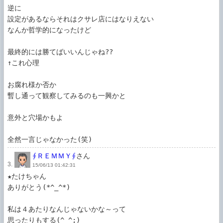
逆に

設定があるならそれはクサレ店にはなりえない

なんか哲学的になったけど

最終的には勝てばいいんじゃね??

↑これ心理

お腐れ様か否か

暫し通って観察してみるのも一興かと

意外と穴場かもよ

全然一言じゃなかった(笑)
∮ＲＥＭＭＹ∮
さん
3.
15/06/13 01:42:31
★たけちゃん

ありがとう(*^_^*)

私は４あたりなんじゃないかな～って

思ったりもする(^_^;)
