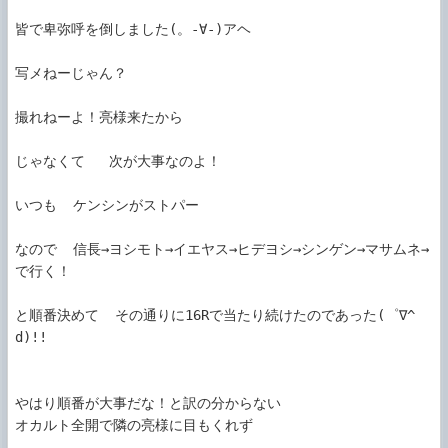
皆で卑弥呼を倒しました(。-∀-)アヘ

写メねーじゃん？

撮れねーよ！亮様来たから

じゃなくて   次が大事なのよ！

いつも  ケンシンがストパー

なので  信長→ヨシモト→イエヤス→ヒデヨシ→シンゲン→マサムネ→
で行く！

と順番決めて  その通りに16Rで当たり続けたのであった(゜∇^
d)!!  

やはり順番が大事だな！と訳の分からない

オカルト全開で隣の亮様に目もくれず
