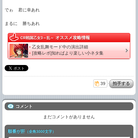
でゎ  君に幸あれ

オススメ攻略情報
CR戦国乙女3～乱～
乙女乱舞モード中の演出詳細
[攻略レポ]知ればより楽しい小ネタ集
39
コメント
まだコメントがありません
順番が肝
（全角3000文字）