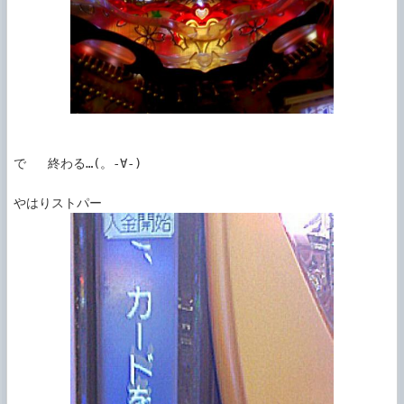
で   終わる…(。-∀-)
