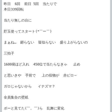
昨日  6回  前日 5回  当たりで 

本日339回転

当たり無しの台に

貯玉使ってスタート(*￣ー￣)

まぁね…  廻らない  疑似らない  盛り上がらないの

三拍子

1600発ほど入れ  450位で当たらなきゃ   止め

と思いきや  手前で   上の役物が  赤ピロ～

ガロじゃないから   イナズマ？

全員集合の壁紙

ボーと見てた(￣。￣)ら  乱舞に変化
