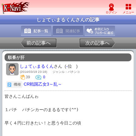
しょてぃまるくんさんの記事
前の記事へ
次の記事へ
順番が肝
しょてぃまるくん
さん (
-
位
)
(2014/03/19 23:18)
ジャンル：パチンコ
39
0
CR戦国乙女3～乱～
機種
皆さんこんばんゎ

１パチ  パチンカーのまるるです(^^)

早く４円に行きたい！と思う今日この頃
