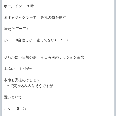
ホールイン  20時

まずゎジャグラーで  亮様の隣を探す

居た(*￣ー￣)

が   10台位しか  座ってない(￣*￣)

明らかに不自然の為  今日も例のミッション断念

本命の  １パチヘ

本命ゎ亮様のでしょ？

 って突っ込み入りそうですが 

置いといて

乙女(￣0￣)/
