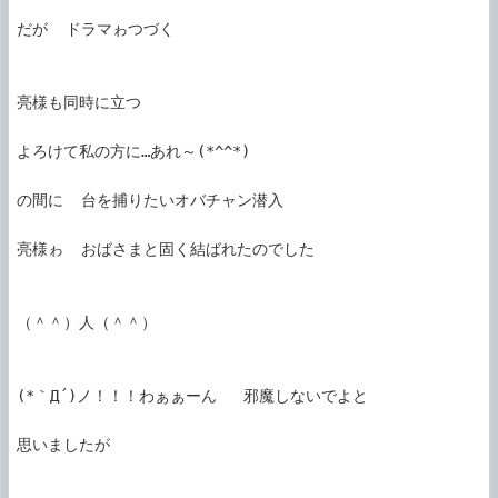
だが  ドラマゎつづく

亮様も同時に立つ

よろけて私の方に…あれ～(*^^*)

の間に  台を捕りたいオバチャン潜入

亮様ゎ  おばさまと固く結ばれたのでした

（＾＾）人（＾＾）

(*｀Д´)ノ！！！わぁぁーん   邪魔しないでよと

思いましたが
