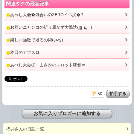
関連タグの最新記事
あべし大会�気合いのZEROイベ淲�P
お願いニャンコの祈り届かず大撃沈(|||´Д｀)
楽しい強敵で捲るの術(≧ω≦)
本日のアフスロ
あべし大会① まさかのスロット稼働ｗ
50
お気に入りブロガーに追加する
樫井さんの日記一覧