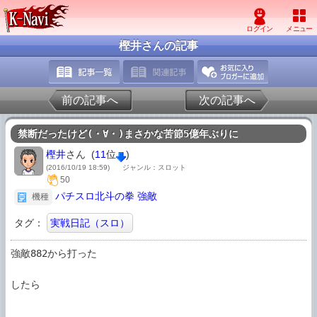
樫井さんの記事
前の記事へ
次の記事へ
禁断だったけど(・∀・)まさかな苦節5億年ぶりに
樫井
さん (
11
位
)
(2016/10/19 18:59)
ジャンル：スロット
50
パチスロ北斗の拳 強敵
機種
タグ：
実戦日記（スロ）
強敵882から打った

したら
