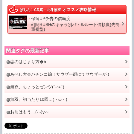
オススメ攻略情報
ぱちんこCR真・北斗無双
保留UP予告の信頼度
幻闘RUSHのキャラ別バトルルート信頼度(先制
重視型)
関連タグの最新記事
恋のはじまり方�b
あべし大会パチンコ編！サウザー顔にてサウザーが！
無双、ちょっとゼンツ(´-ω-`)
無双、初当たり10回…(・ω・)
お前はもう…(-.-)y-~