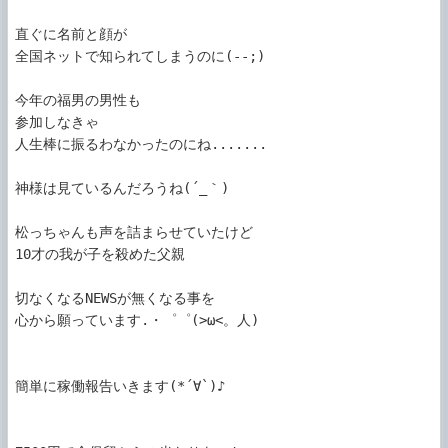
直ぐに名前と顔が

全国ネットで知られてしまうのに(--;)

今年の福男の男性も

参加しなきゃ

人生棒に振るわなかったのにね.......

神様は見ているんだろうね(´_｀)

松っちゃんも声を詰まらせていたけど

10才の我が子を殺めた父親

切なくなるNEWSが無くなる事を

心から願っています.・゜゜(>ω<。人)

簡単に稼働報告いきます(*´∀`)♪
