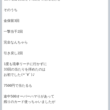
そのうち

金保留3回

一撃当千2回

完全なんちゃら

引き戻し2回

1度も琉拳リーチに行かずに

33回の当たりを拝めたのは

お初でした(*´∀`)♪

7500円で当たるも

途中500オーバーハマりがあって

残りのカード使っちゃいましたが
