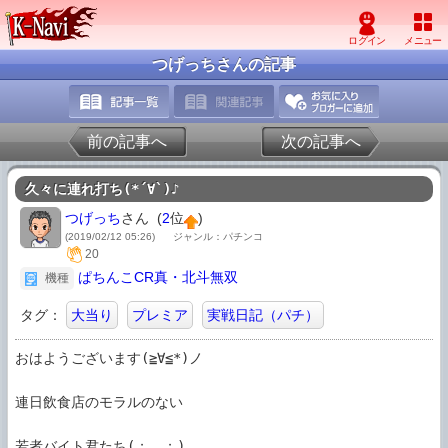
つげっちさんの記事
前の記事へ
次の記事へ
久々に連れ打ち(*´∀`)♪
つげっち
さん (
2
位
)
(2019/02/12 05:26)
ジャンル：パチンコ
20
ぱちんこCR真・北斗無双
機種
タグ：
大当り
プレミア
実戦日記（パチ）
おはようございます(≧∀≦*)ノ

連日飲食店のモラルのない

若者バイト君たち(；＿；)
