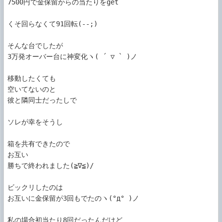
7500円で金保留からの当たりをget

くそ回らなくて91回転(--;)

そんな台でしたが

3万発オーバー台に神変化ヽ( ´ ▽ ` )ノ

移動したくても

空いてないのと

彼と隣同士だったしで

ソレが幸をそうし

箱を共有できたので

お互い

勝ちで終われました(≧∇≦)/

ビックリしたのは

お互いに金保留が3回もでたのヽ(°д° )ノ

私の場合初当たり8回だったんだけど
