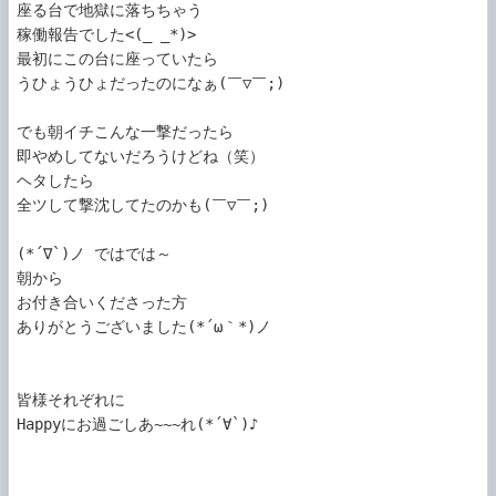
座る台で地獄に落ちちゃう

稼働報告でした<(_ _*)>

最初にこの台に座っていたら

うひょうひょだったのになぁ(￣▽￣;)

でも朝イチこんな一撃だったら

即やめしてないだろうけどね（笑）

ヘタしたら

全ツして撃沈してたのかも(￣▽￣;)

(*´∇`)ノ ではでは～

朝から

お付き合いくださった方

ありがとうございました(*´ω｀*)ノ

皆様それぞれに

Happyにお過ごしあ~~~れ(*´∀`)♪
