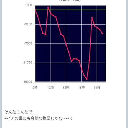
そんなこんなで

4パチの世にも奇妙な物語じゃな~~~く
