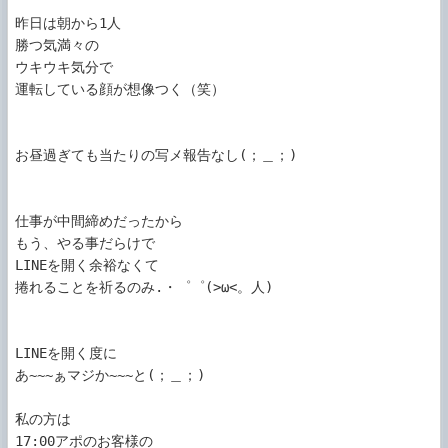
昨日は朝から1人

勝つ気満々の

ウキウキ気分で

運転している顔が想像つく（笑）

お昼過ぎても当たりの写メ報告なし(；＿；)

仕事が中間締めだったから

もう、やる事だらけで

LINEを開く余裕なくて

捲れることを祈るのみ.・゜゜(>ω<。人)

LINEを開く度に

あ~~~ぁマジか~~~と(；＿；)

私の方は

17:00アポのお客様の
