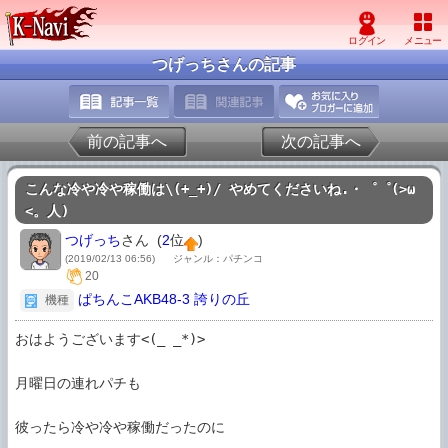
つげっちさんの記事
前の記事へ
次の記事へ
こんな冷や冷や稼働は\(+_+)/ やめてくださいね.・゜゜(>ω
<。人)
つげっち
さん (
2
位
)
(2019/02/13 06:56)
ジャンル：パチンコ
20
ぱちんこAKB48-3 誇りの丘
機種
おはようございます<(_ _*)>

月曜日の連れパチも

彼ったら冷や冷や稼働だったのに
