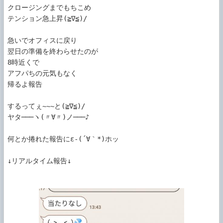
クロージングまでもちこめ

テンション急上昇(≧∇≦)/

急いでオフィスに戻り

翌日の準備を終わらせたのが

8時近くで

アフパちの元気もなく

帰るよ報告

するってぇ~~~と(≧∇≦)/

ヤタ───ヽ(〃∀〃)ノ───♪

何とか捲れた報告にε-(´∀｀*)ホッ

↓リアルタイム報告↓
