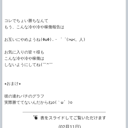
コレでちょい勝ちなんて

もう、こんな冷や冷や稼働報告は

お互いにやめようね(ΦωΦ).・゜゜(>ω<。人)

お気に入りの皆々様も

こんな冷や冷や稼働は

しないようにしてね(￣^￣ゞ

★おまけ★

彼の連れパチのグラフ

実際勝ててないんだからねo(｀ω´ )o
