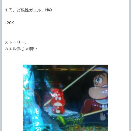
１円、ど根性ガエル、MAX

-20K

ストーリー、

カエル赤じゃ弱い
