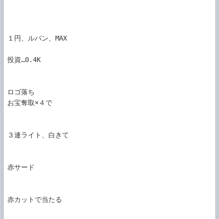
１円、ルパン、MAX

投資…0.4K

ロゴ落ち

お宝奪取×４で

３連ライト、白きて

赤サード

赤カットで当たる
