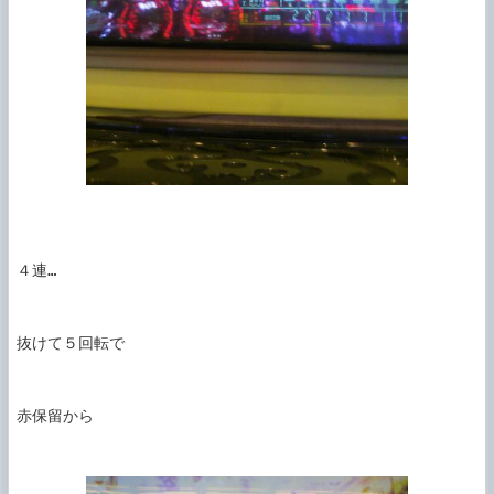
４連…

抜けて５回転で

赤保留から
