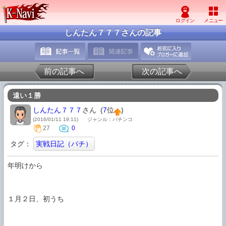
しんたん７７７さんの記事
前の記事へ
次の記事へ
遠い１勝
しんたん７７７
さん (
7
位
)
(2016/01/11 19:11)
ジャンル：パチンコ
27
0
タグ：
実戦日記（パチ）
年明けから

１月２日、初うち
