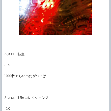
５スロ、転生

-1K

1000枚ぐらい出たがつっぱ

５スロ、戦国コレクション２

-1K
