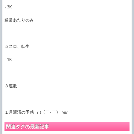
-3K

通常あたりのみ

５スロ、転生

-1K

３連敗

１月泥沼の予感!?！(￣-￣)ゞww
関連タグの最新記事