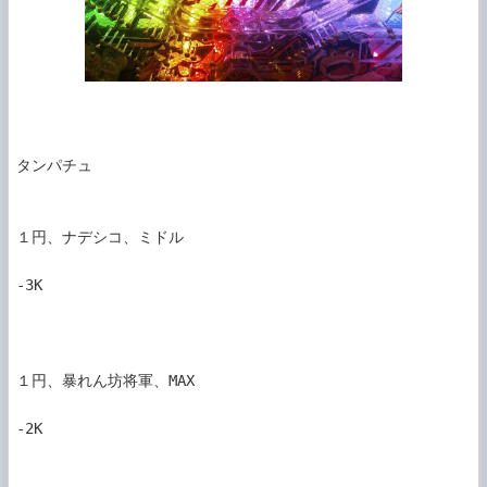
タンパチュ

１円、ナデシコ、ミドル

-3K

１円、暴れん坊将軍、MAX

-2K
