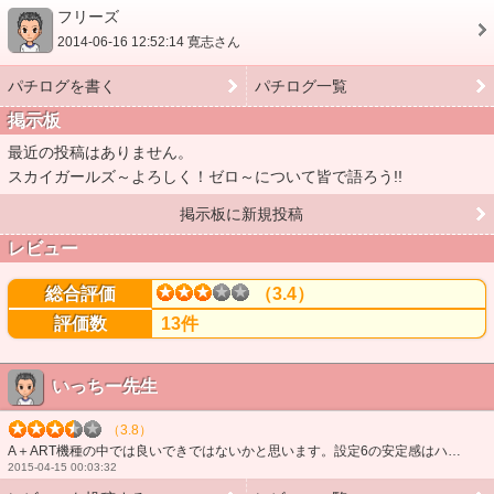
フリーズ
2014-06-16 12:52:14 寛志さん
パチログを書く
パチログ一覧
掲示板
最近の投稿はありません。
スカイガールズ～よろしく！ゼロ～について皆で語ろう!!
掲示板に新規投稿
レビュー
総合評価
（3.4）
評価数
13件
いっちー先生
（3.8）
A＋ART機種の中では良いできではないかと思います。設定6の安定感はハンパないです。一撃8000枚オーバーした時はぶっ壊れたと思いましたねw ただし、奇数は地獄です。なにがって？ARTに入りません(...
2015-04-15 00:03:32