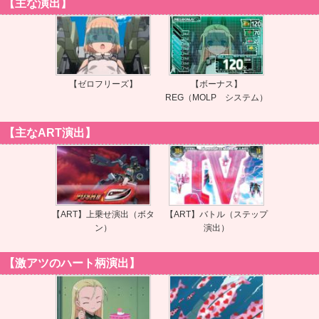
【主な演出】
【ゼロフリーズ】
【ボーナス】
REG（MOLP システム）
【主なART演出】
【ART】上乗せ演出（ボタ
【ART】バトル（ステップ
ン）
演出）
【激アツのハート柄演出】