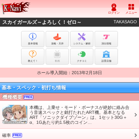
TAKASAGO
スカイガールズ～よろしく！ゼロ～
基本情報
攻略・天井
システム・解析
演出情報
教えて！
動画
クチコミ
設置店舗
ホール導入開始：2013年2月18日
基本・スペック・初打ち情報
機種概要
FREE
本機は、上乗せ・モード・ボーナスが絶妙に絡み合
う音速スペックと銘打たれたART機。基本となる
ART「ソニックダイブゾーン」は、1セット30G＋
α、1Gあたり約1.5枚のコイン…
確率
FREE