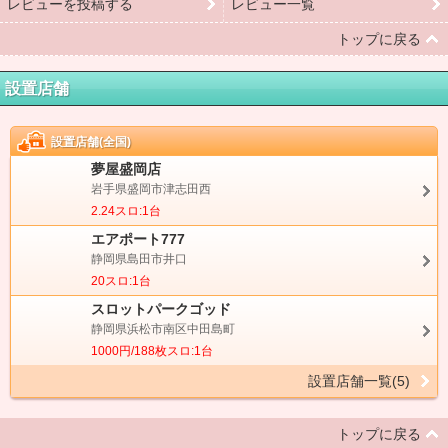
レビューを投稿する
レビュー一覧
トップに戻る
設置店舗
設置店舗(全国)
夢屋盛岡店
岩手県盛岡市津志田西
2.24スロ:1台
エアポート777
静岡県島田市井口
20スロ:1台
スロットパークゴッド
静岡県浜松市南区中田島町
1000円/188枚スロ:1台
設置店舗一覧(5)
トップに戻る