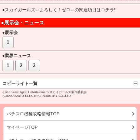
●スカイガールズ～よろしく！ゼロ～の関連項目はコチラ!!
●展示会・ニュース
●展示会
1
●業界ニュース
1
2
3
コピーライト一覧
(C)Konami Digital Entertainment/スカイガールズ製作委員会
(C)TAKASAGO ELECTRIC INDUSTRY CO.,LTD.
パチスロ機種攻略情報TOP
マイページTOP