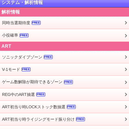
システム・解析情報
解析情報
同時当選期待度
FREE
小役確率
FREE
ART
ソニックダイブゾーン
FREE
V-1モード
FREE
ゲーム数解除が期待できるゾーン
FREE
REG中のART抽選
FREE
ART初当り時LOCKストック数抽選
FREE
ART初当り時ライジングモード振り分け
FREE