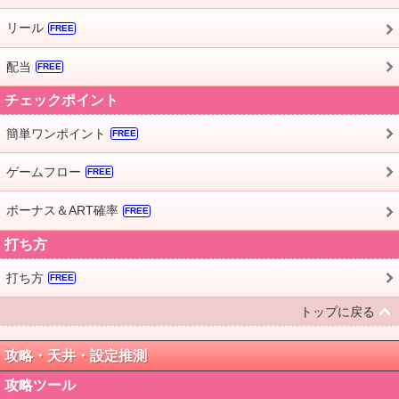
リール
FREE
配当
FREE
チェックポイント
簡単ワンポイント
FREE
ゲームフロー
FREE
ボーナス＆ART確率
FREE
打ち方
打ち方
FREE
トップに戻る
攻略・天井・設定推測
攻略ツール