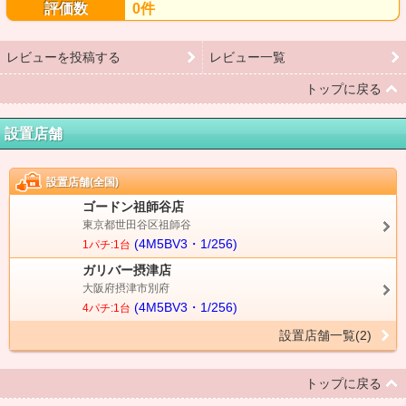
評価数
0件
レビューを投稿する
レビュー一覧
トップに戻る
設置店舗
設置店舗(全国)
ゴードン祖師谷店
東京都世田谷区祖師谷
(4M5BV3・1/256)
1パチ:1台
ガリバー摂津店
大阪府摂津市別府
(4M5BV3・1/256)
4パチ:1台
設置店舗一覧(2)
トップに戻る