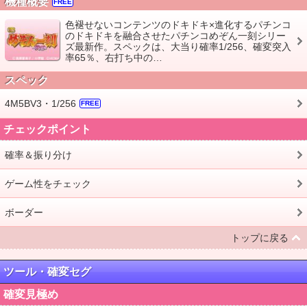
機種概要
FREE
色褪せないコンテンツのドキドキ×進化するパチンコ
のドキドキを融合させたパチンコめぞん一刻シリー
ズ最新作。スペックは、大当り確率1/256、確変突入
率65％、右打ち中の…
スペック
4M5BV3・1/256
FREE
チェックポイント
確率＆振り分け
ゲーム性をチェック
ボーダー
トップに戻る
ツール・確変セグ
確変見極め