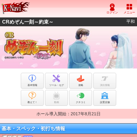
平和
CRめぞん一刻～約束～
基本情報
ツール・セグ
攻略
演出情報
教えて！
動画
クチコミ
設置店舗
ホール導入開始：2017年8月21日
基本・スペック・初打ち情報