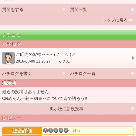
質問をする
質問一覧
トップに戻る
クチコミ
パチログ
ご町内の皆様～～～(ノ｀△´)ノ
2018-08-09 12:28:27 うーぞさん
パチログを書く
パチログ一覧
掲示板
最近の投稿はありません。
CRめぞん一刻～約束～について皆で語ろう!!
掲示板に新規投稿
レビュー
総合評価
（0）