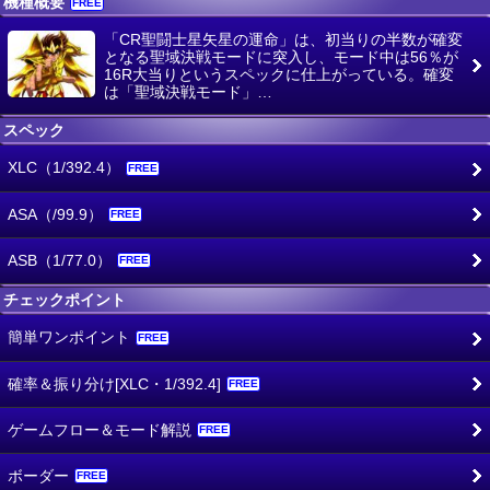
機種概要
FREE
「CR聖闘士星矢星の運命」は、初当りの半数が確変
となる聖域決戦モードに突入し、モード中は56％が
16R大当りというスペックに仕上がっている。確変
は「聖域決戦モード」…
スペック
XLC（1/392.4）
FREE
ASA（/99.9）
FREE
ASB（1/77.0）
FREE
チェックポイント
簡単ワンポイント
FREE
確率＆振り分け[XLC・1/392.4]
FREE
ゲームフロー＆モード解説
FREE
ボーダー
FREE