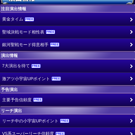
注目演出情報
黄金タイム
FREE
聖域決戦モード相性表
FREE
銀河聖戦モード得意相手
FREE
演出情報
7大演出を待て
FREE
激アツ小宇宙UPポイント
FREE
予告演出
主要予告信頼度
FREE
リーチ演出
リーチ中の小宇宙UPポイント
FREE
VS系スーパーリーチ信頼度
FREE