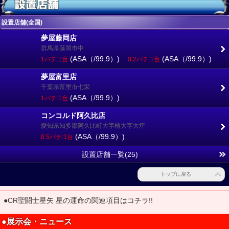
設置店舗(全国)
夢屋藤岡店
群馬県藤岡市中
(ASA（/99.9）)
(ASA（/99.9）)
1パチ:1台
0.2パチ:1台
夢屋富里店
千葉県富里市七栄
(ASA（/99.9）)
1パチ:1台
コンコルド阿久比店
愛知県知多郡阿久比町大字植大字大坪
(ASA（/99.9）)
0.5パチ:1台
設置店舗一覧(25)
トップに戻る
●CR聖闘士星矢 星の運命の関連項目はコチラ!!
●展示会・ニュース