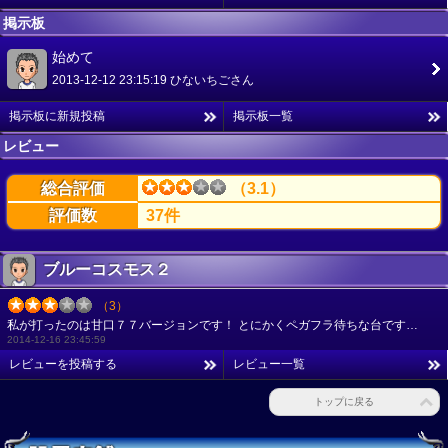
掲示板
始めて
2013-12-12 23:15:19 ひないちごさん
掲示板に新規投稿
掲示板一覧
レビュー
総合評価
（3.1）
評価数
37件
ブルーコスモス２
（3）
私が打ったのは甘口７７バージョンです！ とにかくペガフラ待ちな台です、私はペガフラ外した事まだないです それだけ重要です。私が期待する流れはアテネ疑似３です ２回だとガッカリですが３回行けば、あ...
2014-12-16 23:45:59
レビューを投稿する
レビュー一覧
トップに戻る