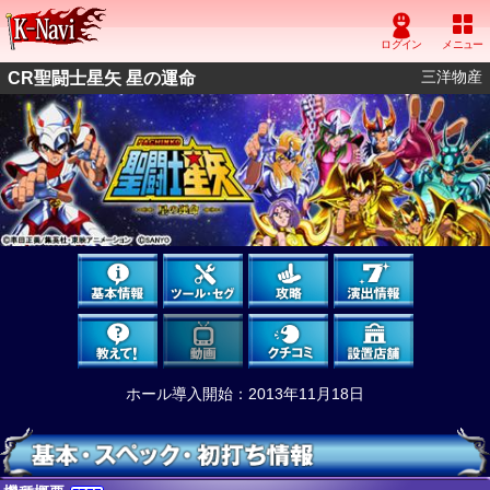
三洋物産
CR聖闘士星矢 星の運命
ホール導入開始：2013年11月18日