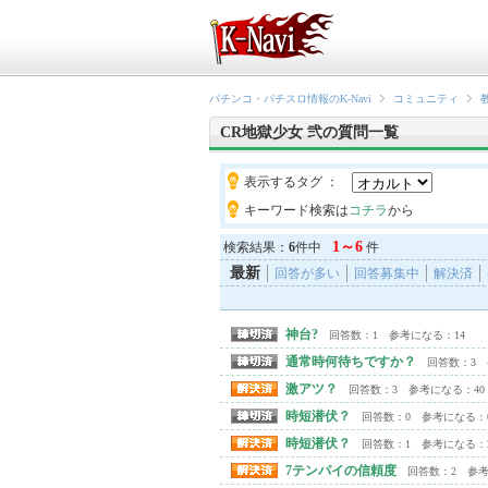
パチンコ・パチスロ情報のK-Navi
コミュニティ
CR地獄少女 弐の質問一覧
表示するタグ ：
キーワード検索は
コチラ
から
1～6
検索結果：
6
件中
件
最新
回答が多い
回答募集中
解決済
神台?
回答数：1
参考になる：14
通常時何待ちですか？
回答数：3
激アツ？
回答数：3
参考になる：40
時短潜伏？
回答数：0
参考になる：
時短潜伏？
回答数：1
参考になる：
7テンパイの信頼度
回答数：2
参考