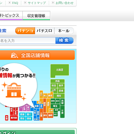
ン
FAQ
サイトマップ
お問い合わせ