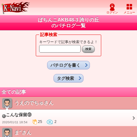
ぱちんこAKB48-3 誇りの丘
のパチログ一覧
記事検索
キーワードで記事が検索できるよ！
パチログを書く
タグ検索
全ての記事
うえのでちゅさん
こんな保留⑨
25
2
2020/01/11 18:54
ま"さん