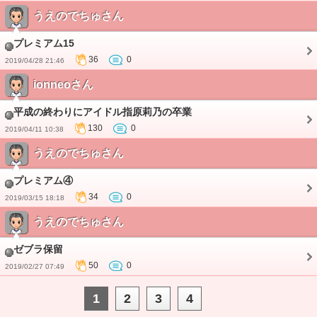
うえのでちゅさん
プレミアム15
36
0
2019/04/28 21:46
ionneoさん
平成の終わりにアイドル指原莉乃の卒業
130
0
2019/04/11 10:38
うえのでちゅさん
プレミアム④
34
0
2019/03/15 18:18
うえのでちゅさん
ゼブラ保留
50
0
2019/02/27 07:49
1
2
3
4