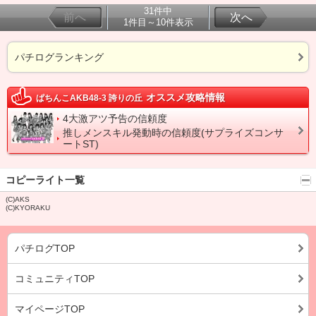
31件中
前へ
次へ
1件目～10件表示
パチログランキング
オススメ攻略情報
ぱちんこAKB48-3 誇りの丘
4大激アツ予告の信頼度
推しメンスキル発動時の信頼度(サプライズコンサ
ートST)
コピーライト一覧
(C)AKS
(C)KYORAKU
パチログTOP
コミュニティTOP
マイページTOP