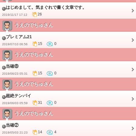
はじめまして。気まぐれで書く文章です。
26
2019/11/17 17:12
うえのでちゅさん
プレミアム21
15
0
2019/07/10 06:56
うえのでちゅさん
当確⑧
15
0
2019/06/23 05:31
うえのでちゅさん
超絶テンパイ
31
0
2019/06/03 05:59
うえのでちゅさん
当確②
14
4
2019/05/03 21:23