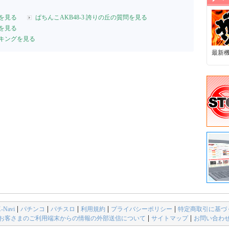
報を見る
ぱちんこAKB48-3 誇りの丘の質問を見る
ーを見る
ンキングを見る
最新
avi
パチンコ
パチスロ
利用規約
プライバシーポリシー
特定商取引に基づ
お客さまのご利用端末からの情報の外部送信について
サイトマップ
お問い合わ