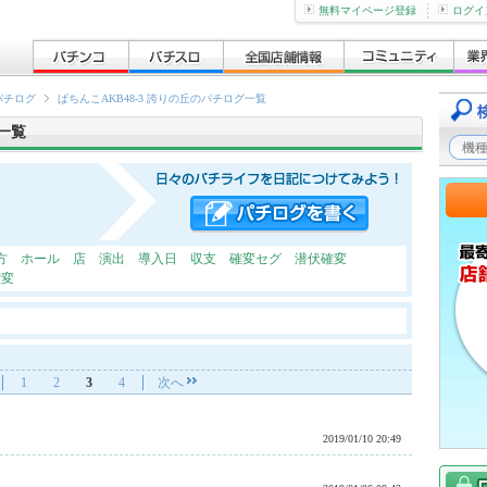
無料マイページ登録
ログイ
パチログ
ぱちんこAKB48-3 誇りの丘のパチログ一覧
グ一覧
方
ホール
店
演出
導入日
収支
確変セグ
潜伏確変
確変
1
2
3
4
次へ
2019/01/10 20:49