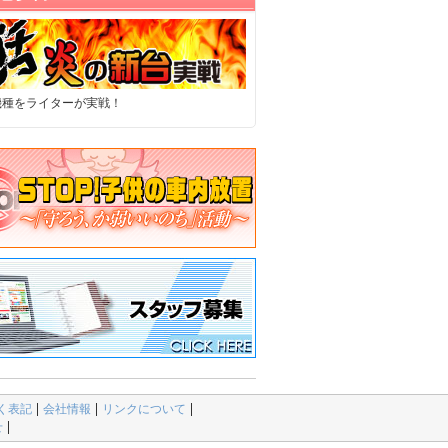
機種をライターが実戦！
く表記
会社情報
リンクについて
せ