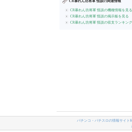
CR暴れん坊将軍 怪談の関連情報
CR暴れん坊将軍 怪談の機種情報を見
CR暴れん坊将軍 怪談の掲示板を見る
CR暴れん坊将軍 怪談の収支ランキン
パチンコ・パチスロの情報サイトK-N