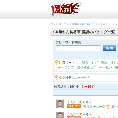
パチンコ・パチスロ情報のK-Navi
コミュニティ
CR暴れん坊将軍 怪談のパチログ一覧
注目ワード ：
新台
セグ
潜伏
打ち
朝一ランプ
潜伏確変セグ
朝一狙い
タグ検索は
コチラ
から
1～10
検索結果：
19
件中
件
うえのでちゅ
さん
残り電チュー②
20
うえのでちゅ
さん