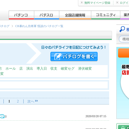
無料マイページ登録
ログイ
パチログ
CR暴れん坊将軍 怪談のパチログ一覧
方
ホール
店
演出
導入日
収支
確変セグ
潜伏確変
確変
1
2
次へ
0
2020/03/20 07:15