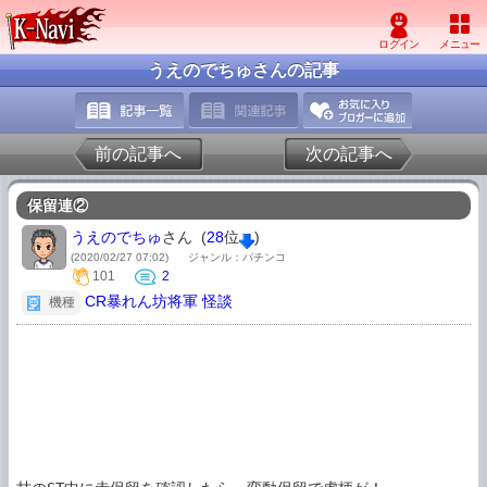
うえのでちゅさんの記事
前の記事へ
次の記事へ
保留連②
うえのでちゅ
さん (
28
位
)
(2020/02/27 07:02)
ジャンル：パチンコ
101
2
CR暴れん坊将軍 怪談
機種