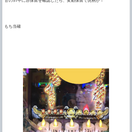
甘のST中に赤保留を確認したら、変動保留で虎柄が！

もち当確
