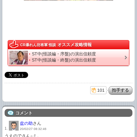
オススメ攻略情報
CR暴れん坊将軍 怪談
ST中(怪談編・序盤)の演出信頼度
ST中(怪談編・終盤)の演出信頼度
101
コメント
盆の助
さん
1.
20/02/27 08:32:46
うえのでさん☆ミ。
