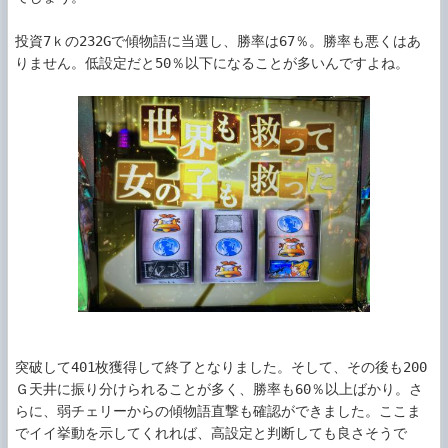
投資7ｋの232Gで傾物語に当選し、勝率は67％。勝率も悪くはあ
りません。低設定だと50％以下になることが多いんですよね。

突破して401枚獲得して終了となりました。そして、その後も200
Ｇ天井に振り分けられることが多く、勝率も60％以上ばかり。さ
らに、弱チェリーからの傾物語直撃も確認ができました。ここま
でイイ挙動を示してくれれば、高設定と判断しても良さそうで