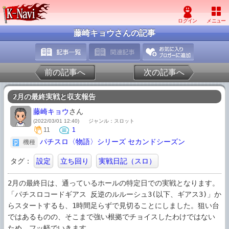
藤崎キョウさんの記事
前の記事へ
次の記事へ
2月の最終実戦と収支報告
藤崎キョウ
さん
(2022/03/01 12:40)
ジャンル：スロット
11
1
パチスロ〈物語〉シリーズ セカンドシーズン
機種
タグ：
設定
立ち回り
実戦日記（スロ）
2月の最終日は、通っているホールの特定日での実戦となります。
「パチスロコードギアス 反逆のルルーシュ3(以下、ギアス3)」か
らスタートするも、1時間足らずで見切ることにしました。狙い台
ではあるものの、そこまで強い根拠でチョイスしたわけではない
ため、フッ軽でいきます。
