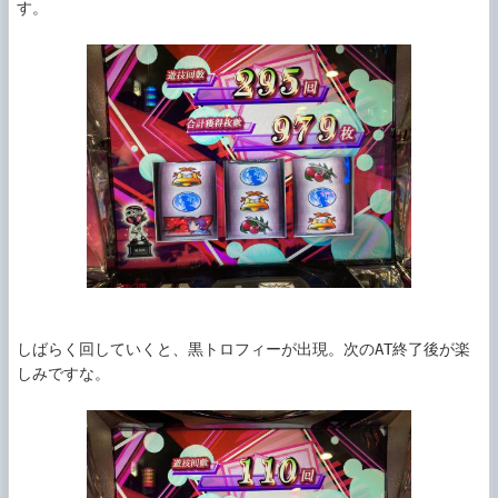
す。

しばらく回していくと、黒トロフィーが出現。次のAT終了後が楽
しみですな。
