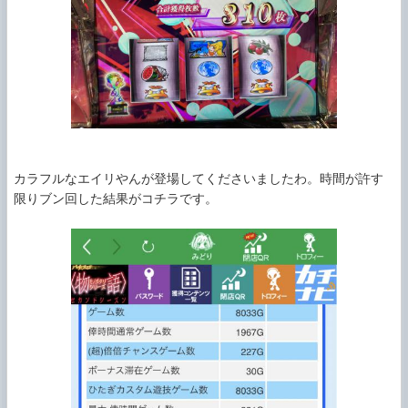
カラフルなエイリやんが登場してくださいましたわ。時間が許す
限りブン回した結果がコチラです。
