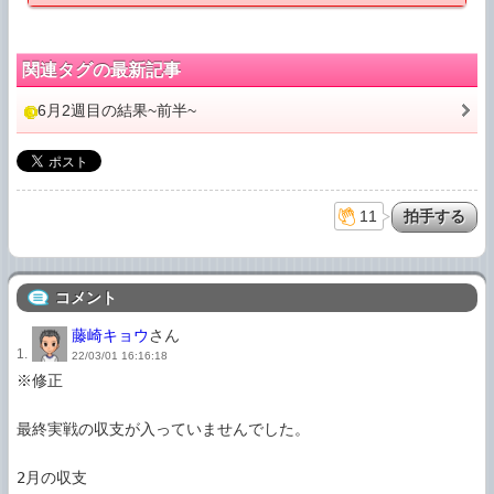
関連タグの最新記事
6月2週目の結果~前半~
11
コメント
藤崎キョウ
さん
1.
22/03/01 16:16:18
※修正

最終実戦の収支が入っていませんでした。

2月の収支
