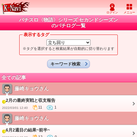
パチスロ〈物語〉シリーズ セカンドシーズン
のパチログ一覧
表示するタグ
※タグを選択すると検索結果が自動的に切り替わります
キーワード検索
全ての記事
藤崎キョウさん
2月の最終実戦と収支報告
11
1
2022/03/01 12:40
藤崎キョウさん
6月2週目の結果~前半~