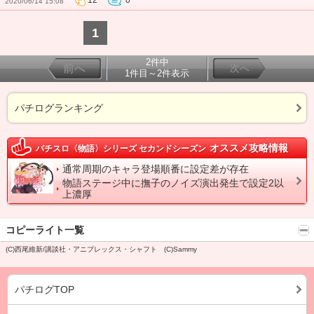
12
0
2020/06/14 15:08
1
2件中
前へ
次へ
1件目～2件表示
パチログランキング
オススメ攻略情報
パチスロ〈物語〉シリーズ セカンドシーズン
通常周期のキャラ登場順番に設定差が存在
物語ステージ中に撫子のノイズ演出発生で設定2以
上濃厚
コピーライト一覧
(C)西尾維新/講談社・アニプレックス・シャフト (C)Sammy
パチログTOP