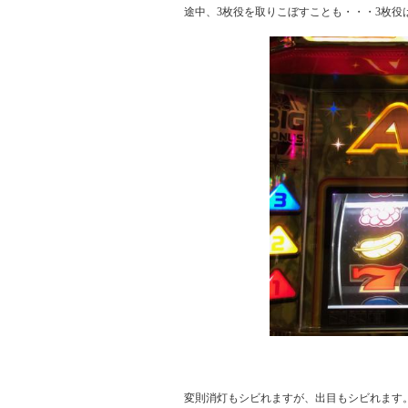
途中、3枚役を取りこぼすことも・・・3枚役
変則消灯もシビれますが、出目もシビれます。