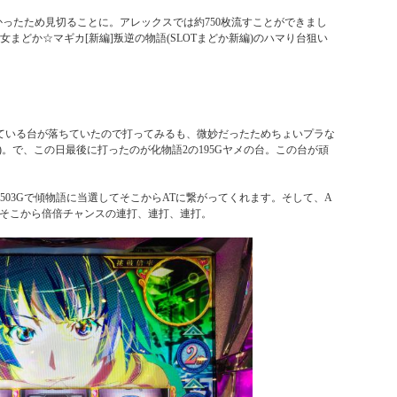
かったため見切ることに。アレックスでは約750枚流すことができまし
女まどか☆マギカ[新編]叛逆の物語(SLOTまどか新編)のハマり台狙い
っている台が落ちていたので打ってみるも、微妙だったためちょいプラな
枚)。で、この日最後に打ったのが化物語2の195Gヤメの台。この台が頑
503Gで傾物語に当選してそこからATに繋がってくれます。そして、A
、そこから倍倍チャンスの連打、連打、連打。
