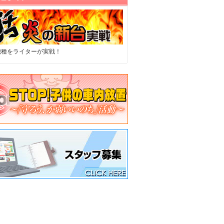
機種をライターが実戦！